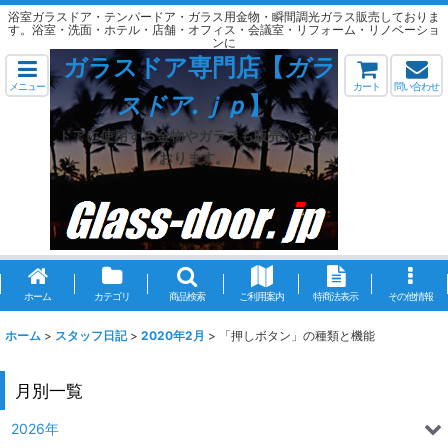
浴室ガラスドア・テンパードア・ガラス用金物・瞬間調光ガラス販売しておりま
す。浴室・洗面・ホテル・店舗・オフィス・会議室・リフォーム・リノベーショ
ンに
ガラスドア専門店【
ガラ
メニュー
カート
問い合わせ
スドア.ｊｐ
】
ドアに使用する金物やガラスも販売いたして
おります。
ホーム
カテゴリ
商品検索
ご利用案内
特商法表示
その他情報
ホーム
>
スタッフ日記
>
2020年2月
>
「押しボタン」の種類と機能
月別一覧
2026年