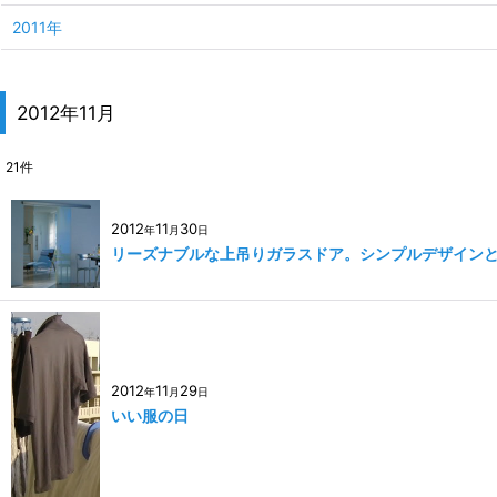
2011年
2012年11月
21
件
2012
11
30
年
月
日
リーズナブルな上吊りガラスドア。シンプルデザイン
2012
11
29
年
月
日
いい服の日