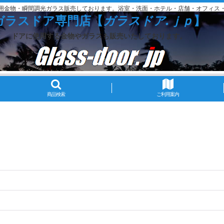
用金物・瞬間調光ガラス販売しております。浴室・洗面・ホテル・店舗・オフィス
ガラスドア専門店【
ガラスドア.ｊｐ
】
ドアに使用する金物やガラスも販売いたしております。
商品検索
ご利用案内