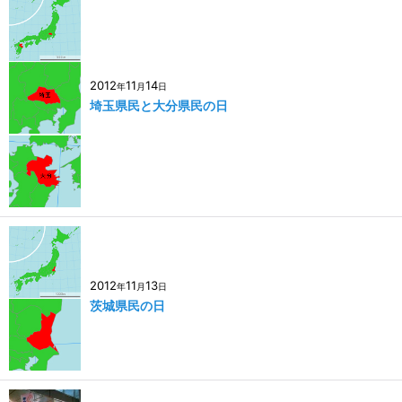
2012
11
14
年
月
日
埼玉県民と大分県民の日
2012
11
13
年
月
日
茨城県民の日