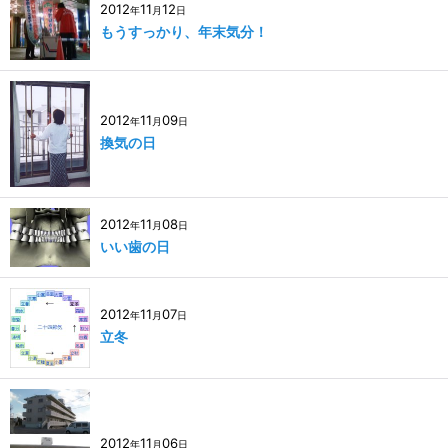
2012
11
12
年
月
日
もうすっかり、年末気分！
2012
11
09
年
月
日
換気の日
2012
11
08
年
月
日
いい歯の日
2012
11
07
年
月
日
立冬
2012
11
06
年
月
日