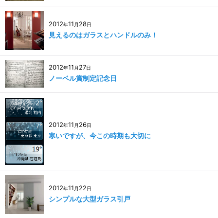
2012
11
28
年
月
日
見えるのはガラスとハンドルのみ！
2012
11
27
年
月
日
ノーベル賞制定記念日
2012
11
26
年
月
日
寒いですが、今この時期も大切に
2012
11
22
年
月
日
シンプルな大型ガラス引戸