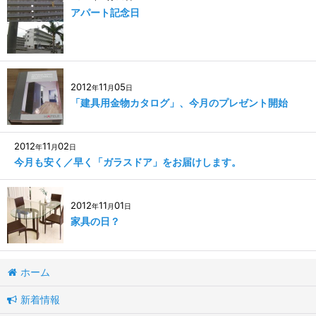
アパート記念日
2012
11
05
年
月
日
「建具用金物カタログ」、今月のプレゼント開始
2012
11
02
年
月
日
今月も安く／早く「ガラスドア」をお届けします。
2012
11
01
年
月
日
家具の日？
ホーム
新着情報