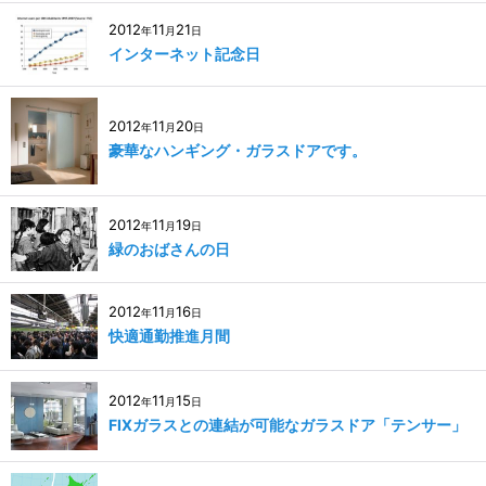
2012
11
21
年
月
日
インターネット記念日
2012
11
20
年
月
日
豪華なハンギング・ガラスドアです。
2012
11
19
年
月
日
緑のおばさんの日
2012
11
16
年
月
日
快適通勤推進月間
2012
11
15
年
月
日
FIXガラスとの連結が可能なガラスドア「テンサー」