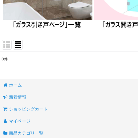
0
件
サブカテゴリ
:
表示数
:
ホーム
新着情報
並び順
:
ショッピングカート
マイページ
商品カテゴリ一覧