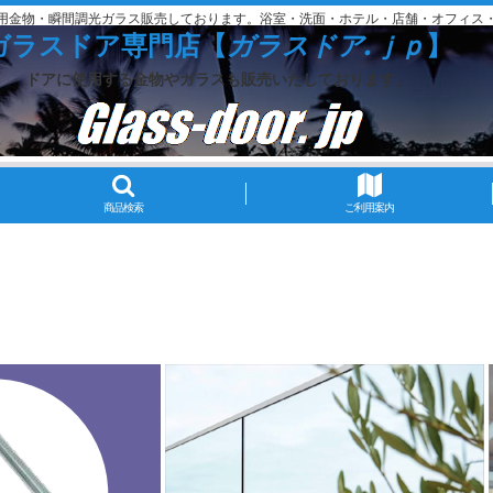
用金物・瞬間調光ガラス販売しております。浴室・洗面・ホテル・店舗・オフィス
ガラスドア専門店【
ガラスドア.ｊｐ
】
ドアに使用する金物やガラスも販売いたしております。
商品検索
ご利用案内