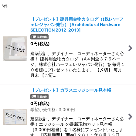
6
件
サブカテゴリ
:
【プレゼント】建具用金物カタログ（(株)ハーフ
ェレジャパン発行）
[
Architectural Hardware
表示数
:
SELECTION 2012-2013
]
0
円
(税込)
並び順
:
建築設計、デザイナー、コーディネーターさん必
携！ 建具用金物カタログ （A４判全３７５ペー
絞り込む
ジ、株式会社ハーフェレジャパン発行）を 毎月１
０名様にプレゼントいたします。 【〆切】 毎月
月末 【ご応…
【プレゼント】ガラスエッジシール見本帳
0
円
(税込)
希望小売価格
:
3,000
円
建築設計、デザイナー、コーディネーターさん必
携！エッジシール の最新現物カット見本帳
（3,000円相当）を１名様にプレゼントいたしま
す。【応募期間】[開始] ２０１１年８月２３日