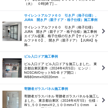
（火） ０時[終了] …
サイレントアルファ６０ 引き戸（格子仕様）、
JURA 開き戸（親子ドア・格子仕様）施工事例
サイレントアルファ６０ 引き戸（格子仕様）
JURA 開き戸（親子ドア・格子仕様）施工事例
エイブル提案、格子仕様の引き戸【サイレントア
ルファ６０】、 開き戸（親子ドア）【JURA】を
施…
ビル入口ドア施工事例
ビル入口ドア ビル入口ドアを施工しました。 東
京都台東区案件（2024年4月5日） ヒンジ：
NOSCAVOセットNS-B ドア開口：
W880mm×H2020mm …
寄贈者ガラスパネル施工事例
寄贈者ガラスパネル 寄贈者ガラスパネルを施工し
ました。 東京都台東区（2024年4月1日） 仕様：
W１,５００mm×H２,１００mm×T１０mm ↓