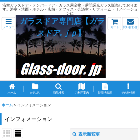
浴室ガラスドア・テンパードア・ガラス用金物・瞬間調光ガラス販売しておりま
す。浴室・洗面・ホテル・店舗・オフィス・会議室・リフォーム・リノベーショ
ンに
ガラスドア専門店【
ガラ
メニュー
カート
問い合わせ
スドア.ｊｐ
】
ドアに使用する金物やガラスも販売いたして
おります。
ホーム
カテゴリ
商品検索
ご利用案内
特商法表示
その他情報
ホーム
>
インフォメーション
インフォメーション
表示順変更
閉じる