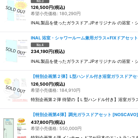
126,500
円
(税込)
希望小売価格
:
180,290
円
INAL製品を使ったガラスドア.JPオリジナル の浴室・シ
INAL 浴室・シャワールーム兼用ガラス+FIXドアセット
234,190
円
(税込)
INAL製品を使ったガラスドア.JPオリジナル の浴室・シ
【特別企画第２弾】L型ハンドル付き浴室ガラスドアセ
126,500
円
(税込)
希望小売価格
:
184,910
円
特別企画第２弾 待望の【Ｌ型ハンドル付き】浴室ガラス
【特別企画第4弾】調光ガラスドアセット
[
NOSCAVO
437,800
円
(税込)
希望小売価格
:
550,000
円
特別企画第４弾 インナー・ドアが日本のエントランスを