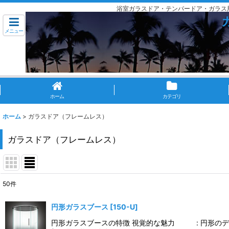
浴室ガラスドア・テンパードア・ガラス
メニュー
ホーム
カテゴリ
ホーム
>
ガラスドア（フレームレス）
ガラスドア（フレームレス）
50
件
サブカテゴリ
:
円形ガラスブース
[
150-U
]
表示数
:
円形ガラスブースの特徴 視覚的な魅力 : 円