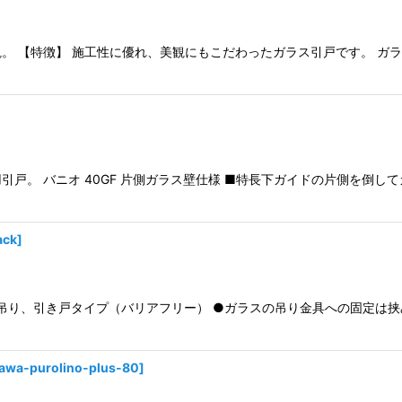
。 【特徴】 施工性に優れ、美観にもこだわったガラス引戸です。 ガ
戸。 バニオ 40GF 片側ガラス壁仕様 ■特長下ガイドの片側を倒
ack
]
上吊り、引き戸タイプ（バリアフリー） ●ガラスの吊り金具への固定は
awa-purolino-plus-80
]