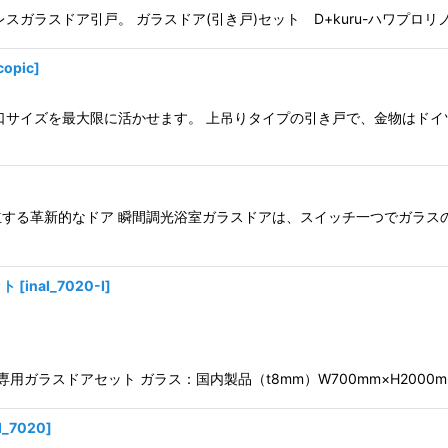
ガラスドア引戸。 ガラスドア(引き戸)セット D+kuru-ハワプロリノ
copic
]
口サイズを最大限に活かせます。 上吊りタイプの引き戸で、金物はドイ
する革新的なドア 瞬間調光浴室ガラスドアは、スイッチ一つでガラス
ット
[
inal_7020-I
]
ガラスドアセット ガラス：国内製品（t8mm）W700mm×H2000mm
l_7020
]