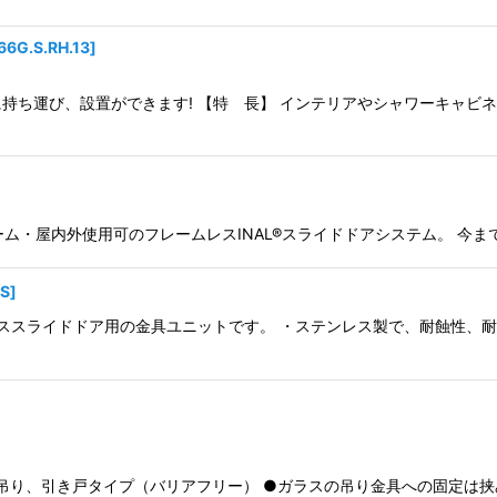
66G.S.RH.13
]
持ち運び、設置ができます! 【特 長】 インテリアやシャワーキャビ
ーム・屋内外使用可のフレームレスINAL®スライドドアシステム。 今
S
]
ススライドドア用の金具ユニットです。 ・ステンレス製で、耐蝕性、耐
上吊り、引き戸タイプ（バリアフリー） ●ガラスの吊り金具への固定は