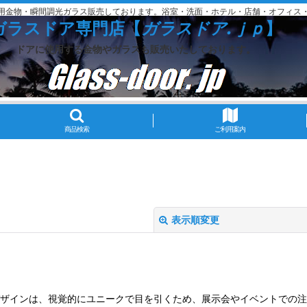
用金物・瞬間調光ガラス販売しております。浴室・洗面・ホテル・店舗・オフィス
ガラスドア専門店【
ガラスドア.ｊｐ
】
ドアに使用する金物やガラスも販売いたしております。
商品検索
ご利用案内
表示順変更
形のデザインは、視覚的にユニークで目を引くため、展示会や