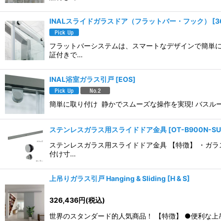
INALスライドガラスドア（フラットバー・フック）
[
3
フラットバーシステムは、スマートなデザインで簡単に
証付きで…
INAL浴室ガラス引戸
[
EOS
]
簡単に取り付け 静かでスムーズな操作を実現! バスル
ステンレスガラス用スライドドア金具
[
OT-B900N-SU
ステンレスガラス用スライドドア金具 【特徴】 ・ガラ
付け寸…
上吊りガラス引戸 Hanging & Sliding
[
H & S
]
326,436
円
(税込)
世界のスタンダード的人気商品！ 【特徴】 ●便利な