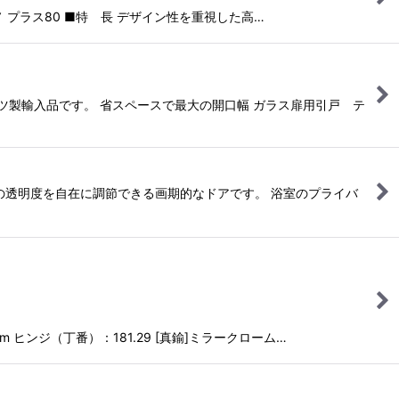
 プラス80 ■特 長 デザイン性を重視した高…
ツ製輸入品です。 省スペースで最大の開口幅 ガラス扉用引戸 テ
の透明度を自在に調節できる画期的なドアです。 浴室のプライバ
 ヒンジ（丁番）：181.29 [真鍮]ミラークローム…