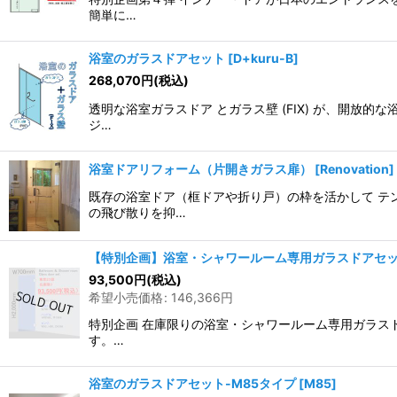
簡単に…
浴室のガラスドアセット
[
D+kuru-B
]
268,070
円
(税込)
透明な浴室ガラスドア とガラス壁 (FIX) が、開
ジ…
浴室ドアリフォーム（片開きガラス扉）
[
Renovation
]
既存の浴室ドア（框ドアや折り戸）の枠を活かして テ
の飛び散りを抑…
【特別企画】浴室・シャワールーム専用ガラスドアセ
93,500
円
(税込)
希望小売価格
:
146,366
円
特別企画 在庫限りの浴室・シャワールーム専用ガラス
す。…
浴室のガラスドアセット-M85タイプ
[
M85
]