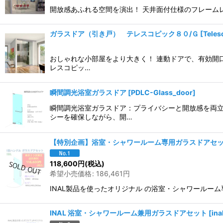
開放感あふれる空間を演出！ 天井面付仕様のフレームレス
ガラスドア（引き戸） テレスコピック８０/Ｇ
[
Teles
おしゃれな小部屋をより大きく！ 連動ドアで、有効開
レスコピッ…
瞬間調光浴室ガラスドア
[
PDLC-Glass_door
]
瞬間調光浴室ガラスドア：プライバシーと開放感を両立
シーを確保しながら、開…
【特別企画】浴室・シャワールーム専用ガラスドアセ
118,600
円
(税込)
希望小売価格
:
186,461
円
INAL製品を使ったオリジナル の浴室・シャワールーム専用
INAL 浴室・シャワールーム兼用ガラスドアセット
[
ina