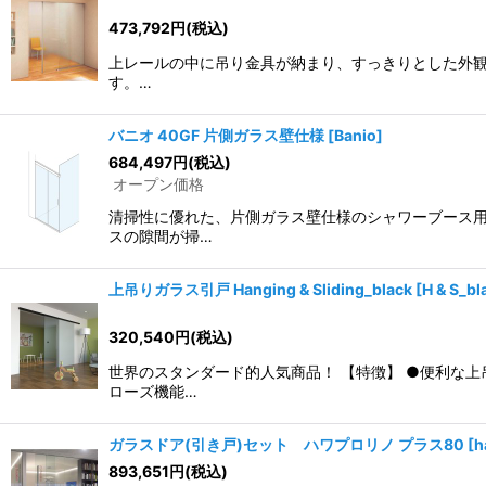
473,792
円
(税込)
上レールの中に吊り金具が納まり、すっきりとした外観
す。…
バニオ 40GF 片側ガラス壁仕様
[
Banio
]
684,497
円
(税込)
オープン価格
清掃性に優れた、片側ガラス壁仕様のシャワーブース用引
スの隙間が掃…
上吊りガラス引戸 Hanging & Sliding_black
[
H & S_bl
320,540
円
(税込)
世界のスタンダード的人気商品！ 【特徴】 ●便利な
ローズ機能…
ガラスドア(引き戸)セット ハワプロリノ プラス80
[
h
893,651
円
(税込)