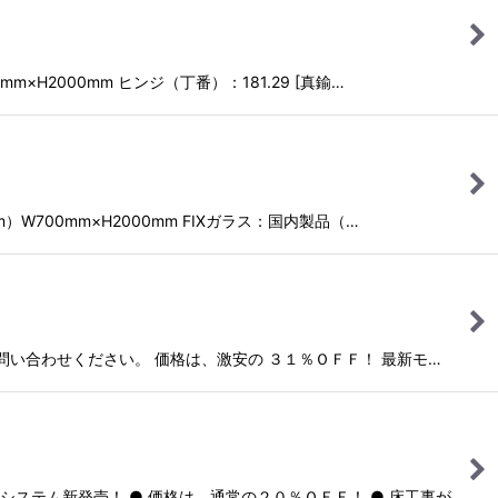
H2000mm ヒンジ（丁番）：181.29 [真鍮…
W700mm×H2000mm FIXガラス：国内製品（…
い合わせください。 価格は、激安の ３１％ＯＦＦ！ 最新モ…
ステム新発売！ ● 価格は、通常の２０％ＯＦＦ！ ● 床工事が