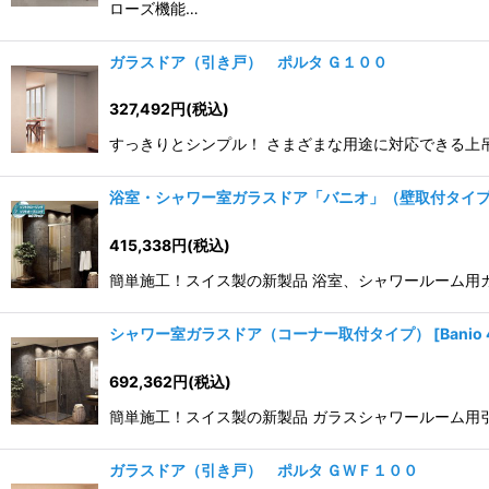
ローズ機能…
ガラスドア（引き戸） ポルタ Ｇ１００
327,492
円
(税込)
すっきりとシンプル！ さまざまな用途に対応できる上
浴室・シャワー室ガラスドア「バニオ」（壁取付タイ
415,338
円
(税込)
簡単施工！スイス製の新製品 浴室、シャワールーム用ガ
シャワー室ガラスドア（コーナー取付タイプ）
[
Banio
692,362
円
(税込)
簡単施工！スイス製の新製品 ガラスシャワールーム用
ガラスドア（引き戸） ポルタ ＧＷＦ１００