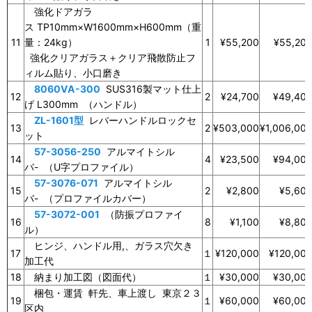
強化ドアガラ
ス TP10mm×W1600mm×H600mm（重
11
量：24kg）
1
¥55,200
¥55,20
強化クリアガラス＋クリア飛散防止フ
ィルム貼り、小口磨き
8060VA-300
SUS316製マット仕上
12
2
¥24,700
¥49,40
げ L300mm （ハンドル）
ZL-1601型
レバーハンドルロックセ
13
2
¥503,000
¥1,006,00
ット
57-3056-250
アルマイトシル
14
4
¥23,500
¥94,00
バ- （U字プロファイル）
57-3076-071
アルマイトシル
15
2
¥2,800
¥5,60
バ- （プロファイルカバー）
57-3072-001
（防振プロファイ
16
8
¥1,100
¥8,80
ル）
ヒンジ、ハンドル用,、ガラス穴欠き
17
１
¥120,000
¥120,00
加工代
18
納まり加工図（図面代）
１
¥30,000
¥30,00
梱包・運賃 軒先、車上渡し 東京２３
19
１
¥60,000
¥60,00
区内