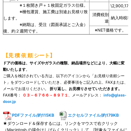
※１枚開き戸＋１枚固定ガラス仕様。
\2,900,17
※梱包運賃、施工費は別途お見積り致
消費税別
納入時税
します。
途
※納期は、受注（図面承認とご入金）
※NET価格です。
後、約２週間です。
【見 積 依 頼 シート】
ドアの価格は、サイズやガラスの種類、納品場所などにより、大幅に変
動いたします
。
ご購入を検討されている方は、以下のアイコンから「お見積り依頼シー
ト」をダウンロードしていただき、必要事項をご記入の上、FAXまたは、
メールでお送りください。
折り返し、お見積りさせていただきます。
FAX番号：
０３－６７６６－８９７１
、メールアドレス：
info@glass-
door.jp
PDFファイル/約115KB
エクセルファイル/約179KB
★ダウンロード＆保存するには、リンクをマウスで右クリック
（Macintosh の場合はしばらくクリック）して、[対象をファイルに