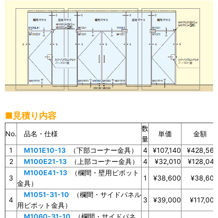
■見積り内容
数
No.
品名・仕様
単価
金額
量
1
M101E10-13
（下部コーナー金具）
4
¥107,140
¥428,56
2
M100E21-13
（上部コーナー金具）
4
¥32,010
¥128,04
M100E41-13
（欄間・壁用ピボット
3
1
¥38,600
¥38,60
金具）
M1051-31-10
（欄間・サイドパネル
4
3
¥39,000
¥117,00
用ピボット金具）
M1060-31-10
（欄間・サイドパネ