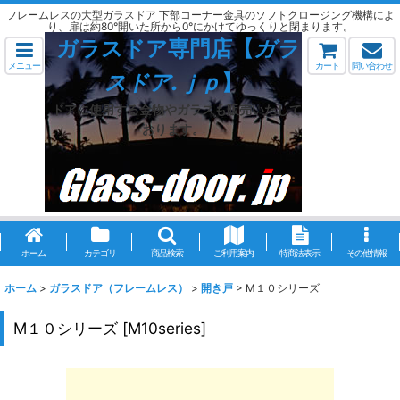
フレームレスの大型ガラスドア 下部コーナー金具のソフトクロージング機構によ
り、扉は約80°開いた所から0°にかけてゆっくりと閉まります。
ガラスドア専門店【
ガラ
メニュー
カート
問い合わせ
スドア.ｊｐ
】
ドアに使用する金物やガラスも販売いたして
おります。
ホーム
カテゴリ
商品検索
ご利用案内
特商法表示
その他情報
ホーム
>
ガラスドア（フレームレス）
>
開き戸
>
M１０シリーズ
M１０シリーズ
[
M10series
]