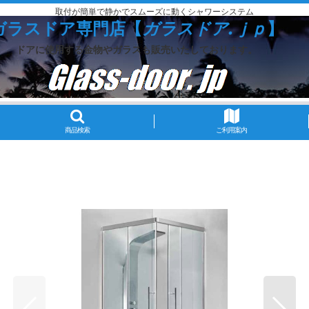
取付が簡単で静かでスムーズに動くシャワーシステム
ガラスドア専門店【
ガラスドア.ｊｐ
】
ドアに使用する金物やガラスも販売いたしております。
商品検索
ご利用案内