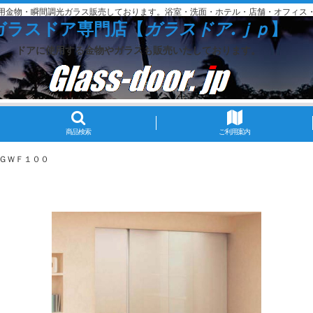
用金物・瞬間調光ガラス販売しております。浴室・洗面・ホテル・店舗・オフィス
ガラスドア専門店【
ガラスドア.ｊｐ
】
ドアに使用する金物やガラスも販売いたしております。
商品検索
ご利用案内
 ＧＷＦ１００