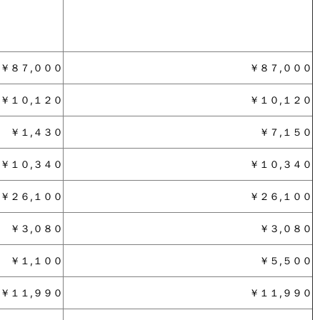
￥８７,０００
￥８７,０００
￥１０,１２０
￥１０,１２０
￥１,４３０
￥７,１５０
￥１０,３４０
￥１０,３４０
￥２６,１００
￥２６,１００
￥３,０８０
￥３,０８０
￥１,１００
￥５,５００
￥１１,９９０
￥１１,９９０