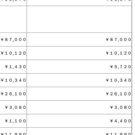
￥８７,０００
￥８７,０００
￥１０,１２０
￥１０,１２０
￥１,４３０
￥５,７２０
￥１０,３４０
￥１０,３４０
￥２６,１００
￥２６,１００
￥３,０８０
￥３,０８０
￥１,１００
￥４,４００
￥１１,９９０
￥１１,９９０