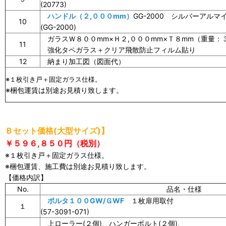
(20773)
ハンドル（２,０００mm）
GG-2000 シルバーアルマ
10
(GG-2000)
ガラスＷ８００mm×Ｈ２,０００mm×Ｔ８mm（重量：３
11
強化タペガラス＋クリア飛散防止フィルム貼り
12
納まり加工図（図面代）
※１枚引き戸＋固定ガラス仕様。
※梱包運賃は別途お見積り致します。
Ｂセット価格(大型サイズ)】
￥５９６,８５０円（税別）
※１枚引き戸＋固定ガラス仕様。
※梱包運賃、施工費は別途お見積り致します。
【価格内訳】
No.
品名・仕様
ポルタ１００GW/ＧWF
１枚扉用取付
１
(57-3091-071)
上ローラー(２個)、ハンガーボルト(２個)、