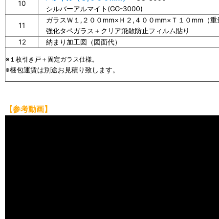
10
シルバーアルマイト(GG-3000)
ガラスＷ１,２００mm×Ｈ２,４００mm×Ｔ１０mm（重
11
強化タペガラス＋クリア飛散防止フィルム貼り
12
納まり加工図（図面代）
※１枚引き戸＋固定ガラス仕様。
※梱包運賃は別途お見積り致します。
【参考動画】