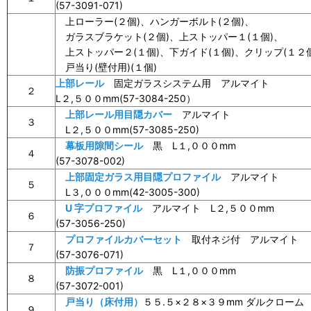
(57-3091-071)
上ローラー(２個)、ハンガーボルト(２個)、
ガラスブラケット(２個)、上ストッパー１(１個)、
上ストッパー２(１個)、下ガイド(１個)、クリップ(１２
戸当り(壁付用)(１個)
上部レール
固定ガラスシステム用 アルマイト
２
L２,５００mm(57-3084-250）
上部レール用目隠カバー
アルマイト
３
L２,５００mm(57-3085-250)
幕板用隙間シール
黒 L１,０００mm
４
(57-3078-002)
上部固定ガラス用目隠プロファイル
アルマイト
５
L３,０００mm(42-3005-300)
U 字プロファイル
アルマイト L２,５００mm
６
(57-3056-250)
プロファイルカバーセット
取付ネジ付 アルマイト
７
(57-3076-071)
防振プロファイル
黒 L１,０００mm
８
(57-3072-001)
戸当り（床付用）
５５.５×２８×３９mm ダルクローム
９