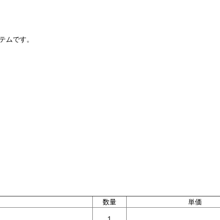
テムです。
数量
単価
１