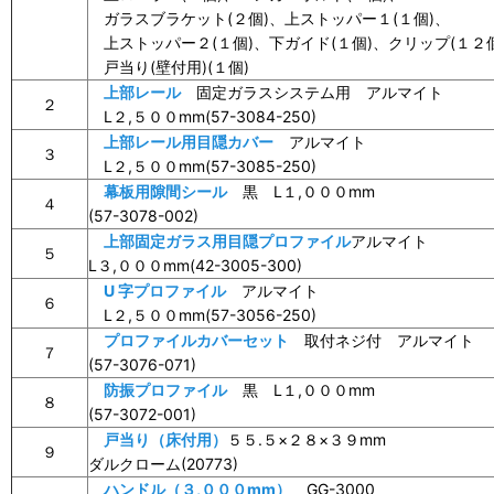
ガラスブラケット(２個)、上ストッパー１(１個)、
上ストッパー２(１個)、下ガイド(１個)、クリップ(１２
戸当り(壁付用)(１個)
上部レール
固定ガラスシステム用 アルマイト
２
L２,５００mm(57-3084-250)
上部レール用目隠カバー
アルマイト
３
L２,５００mm(57-3085-250)
幕板用隙間シール
黒 L１,０００mm
４
(57-3078-002)
上部固定ガラス用目隠プロファイル
アルマイト
５
L３,０００mm(42-3005-300)
U 字プロファイル
アルマイト
６
L２,５００mm(57-3056-250)
プロファイルカバーセット
取付ネジ付 アルマイト
７
(57-3076-071)
防振プロファイル
黒 L１,０００mm
８
(57-3072-001)
戸当り（床付用）
５５.５×２８×３９mm
９
ダルクローム(20773)
ハンドル（３,０００mm）
GG-3000