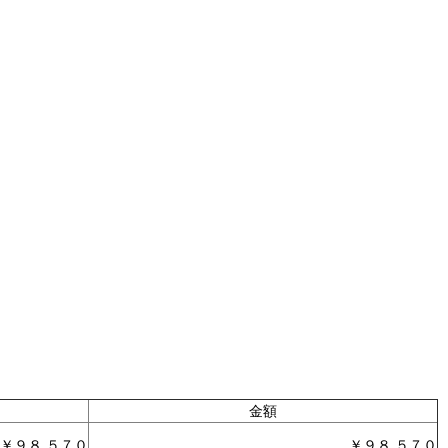
金額
￥９８,５７０
￥９８,５７０