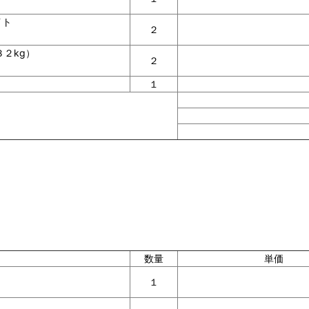
イト
２
２kg）
２
１
数量
単価
１