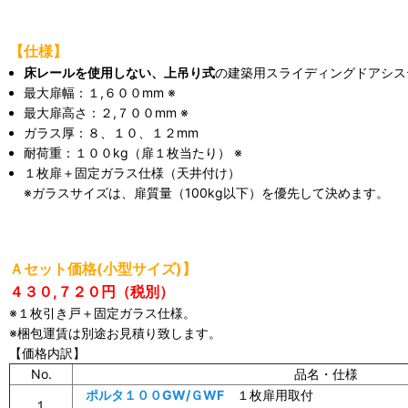
【仕様】
床レールを使用しない、上吊り式
の建築用スライディングドアシス
最大扉幅：１,６００mm ※
最大扉高さ：２,７００mm ※
ガラス厚：８、１０、１２mm
耐荷重：１００kg（扉１枚当たり） ※
１枚扉＋固定ガラス仕様（天井付け）
※ガラスサイズは、扉質量（100kg以下）を優先して決めます。
Ａセット価格(小型サイズ)】
４３０,７２０円（税別）
※１枚引き戸＋固定ガラス仕様。
※梱包運賃は別途お見積り致します。
【価格内訳】
No.
品名・仕様
ポルタ１００GW/ＧWF
１枚扉用取付
１