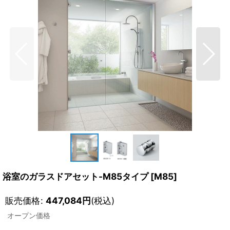
浴室のガラスドアセット-M85タイプ
[
M85
]
販売価格
:
447,084
円
(税込)
オープン価格