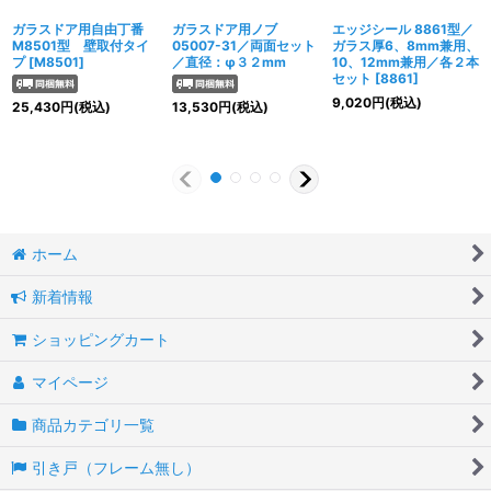
ガラスドア用自由丁番
ガラスドア用ノブ
エッジシール 8861型／
M8501型 壁取付タイ
05007-31／両面セット
ガラス厚6、8mm兼用、
プ
[
M8501
]
／直径：φ３２mm
10、12mm兼用／各２本
セット
[
8861
]
9,020
円
(税込)
25,430
円
(税込)
13,530
円
(税込)
ホーム
新着情報
ショッピングカート
マイページ
商品カテゴリ一覧
引き戸（フレーム無し）