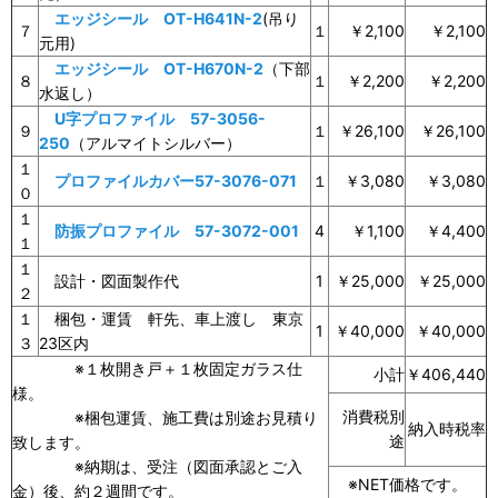
エッジシール OT-H641N-2
(吊り
７
１
￥2,100
￥2,100
元用)
エッジシール OT-H670N-2
（下部
８
１
￥2,200
￥2,200
水返し）
U字プロファイル 57-3056-
９
１
￥26,100
￥26,100
250
（アルマイトシルバー）
１
プロファイルカバー57-3076-071
１
￥3,080
￥3,080
０
１
防振プロファイル 57-3072-001
4
￥1,100
￥4,400
１
１
設計・図面製作代
1
￥25,000
￥25,000
２
１
梱包・運賃 軒先、車上渡し 東京
1
￥40,000
￥40,000
３
23区内
※１枚開き戸＋１枚固定ガラス仕
小計
￥406,440
様。
消費税別
※梱包運賃、施工費は別途お見積り
納入時税率
途
致します。
※納期は、受注（図面承認とご入
※NET価格です。
金）後、約２週間です。