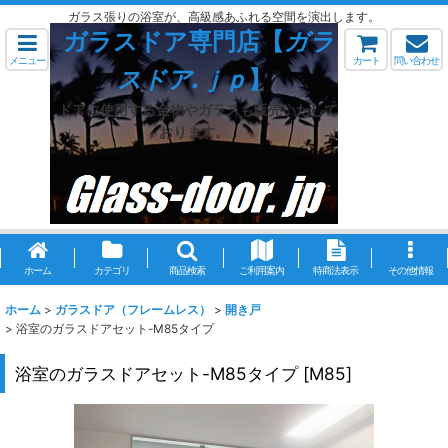
ガラス張りの浴室が、高級感あふれる空間を演出します。
ガラスドア専門店【
ガラ
メニュー
カート
問い合わせ
スドア.ｊｐ
】
ドアに使用する金物やガラスも販売いたして
おります。
ホーム
カテゴリ
商品検索
ご利用案内
特商法表示
その他情報
ホーム
>
ガラスドア（フレームレス）
>
開き戸
>
浴室のガラスドアセット-M85タイプ
浴室のガラスドアセット-M85タイプ
[
M85
]