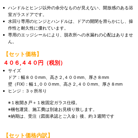
ハンドルとヒンジ以外の余分なものが見えない、開放感のある浴
室ガラスドアです。
水回り専用のヒンジとハンドルは、ドアの開閉を滑らかにし、操
作性と耐久性に優れています。
専用のエッジシールにより、脱衣所への水漏れの心配はありませ
ん。
【セット価格】
４０６,４４０円（税別）
サイズ
ドア：幅８００mm、高さ２,４００mm、厚さ８mm
壁（FIX)：幅１,０００mm、高さ２,４００mm、厚さ８mm
ヒンジ：３ヶ所吊り
※１枚開き戸＋１枚固定ガラス仕様。
※梱包運賃、施工費は別途お見積り致します。
※納期は、受注（図面承認とご入金）後、約３週間です
【セット価格内訳】