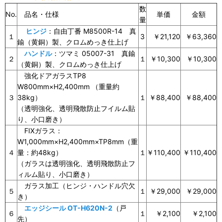
数
No.
品名・仕様
単価
金額
量
ヒンジ
：自由丁番 M8500R-14 真
１
3
￥21,120
￥63,360
鍮（黄銅）製、クロムめっき仕上げ
ハンドル
：ツマミ 05007-31 真鍮
２
１
￥10,300
￥10,300
（黄銅）製、クロムめっき仕上げ
強化ドアガラスTP8
W800mm×H2,400mm （重量約
３
38kg）
１
￥88,400
￥88,400
（透明強化、透明飛散防止フイルム貼
り、小口磨き）
FIXガラス：
W1,000mm×H2,400mm×TP8mm（重
４
量：約48kg）
１
￥110,400
￥110,400
（ガラスは透明強化、透明飛散防止フ
ィルム貼り、小口磨き）
ガラス加工（ヒンジ・ハンドル穴欠
５
１
￥29,000
￥29,000
き）
エッジシール OT-H620N-2
（戸
６
１
￥2,100
￥2,100
先）