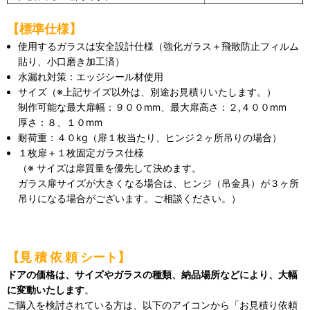
【標準仕様】
使用するガラスは安全設計仕様（強化ガラス＋飛散防止フィルム
貼り、小口磨き加工済）
水漏れ対策：エッジシール材使用
サイズ（※上記サイズ以外は、別途お見積りいたします。）
制作可能な最大扉幅：９００mm、最大扉高さ：２,４００mm
厚さ：８、１０mm
耐荷重：４０kg（扉１枚当たり、ヒンジ２ヶ所吊りの場合）
１枚扉＋１枚固定ガラス仕様
（※ サイズは扉質量を優先して決めます。
ガラス扉サイズが大きくなる場合は、ヒンジ（吊金具）が３ヶ所
吊りになる場合がございます。ご相談ください。）
【見 積 依 頼 シート】
ドアの価格は、サイズやガラスの種類、納品場所などにより、大幅
に変動いたします
。
ご購入を検討されている方は、以下のアイコンから「お見積り依頼