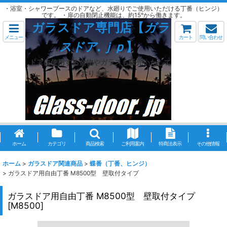
・浴室・シャワーブースのドアなど、水廻りでご使用いただける丁番（ヒンジ）
です。 ・扉の自動閉止機能は、約15°から働きます。
ガラスドア専門店【
ガラ
メニュー
カート
問い合わせ
スドア.ｊｐ
】
ドアに使用する金物やガラスも販売いたして
おります。
ホーム
カテゴリ
商品検索
ご利用案内
特商法表示
その他情報
ホーム
>
ガラスドア関連商品
>
蝶番（丁番、ヒンジ）
>
ガラスドア用自由丁番 M8500型 壁取付タイプ
ガラスドア用自由丁番 M8500型 壁取付タイプ
[
M8500
]