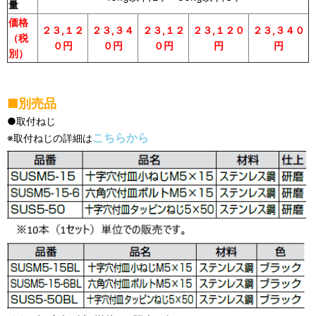
量
価格
２３,１２
２３,３４
２３,１２
２３,１２０
２３,３４０
（税
０円
０円
０円
円
円
別）
■別売品
●取付ねじ
こちらから
※取付ねじの詳細は