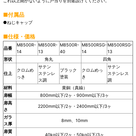
これ以上開かないように戸当りを別途設けてください。
■付属品
●ねじキャップ
■仕様・価格
M8500R-
M8500R-
M8500R-
M8500RSG-
M8500RSG-
品番
14
13
40
14
13
形状
角丸
四角
サテン
サテン
クロムめ
ブラック
クロムめっ
仕上
ステンレ
ステンレス
っき
塗装
き
ス調
調
材料
黄銅（真鍮）
扉幅
800mm以下/2ヶ・900mm以下/3ヶ
扉高
2200mm以下/2ヶ・2400mm以下/3ヶ
さ
ガラ
8mm、10mm
ス厚
扉質
40kg以下/2ヶ・50kg以下/3ヶ