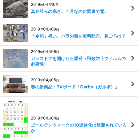
2019
04
10
年
月
日
真冬並みの寒さ。４月なのに関東で雪。
2019
04
09
年
月
日
「令和」祝い、バラの苗を無料配布、見ごろは？
2019
04
08
年
月
日
ガラスドアを開けたら爆発（飛散防止フィルムの
必要性）
2019
04
05
年
月
日
春の新商品：TVボード「Garbo（ガルボ）」
2019
04
04
年
月
日
ゴールデンウィークの10連休化は歓迎されている
か