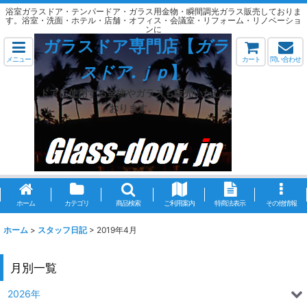
浴室ガラスドア・テンパードア・ガラス用金物・瞬間調光ガラス販売しておりま
す。浴室・洗面・ホテル・店舗・オフィス・会議室・リフォーム・リノベーショ
ンに
ガラスドア専門店【
ガラ
メニュー
カート
問い合わせ
スドア.ｊｐ
】
ドアに使用する金物やガラスも販売いたして
おります。
ホーム
カテゴリ
商品検索
ご利用案内
特商法表示
その他情報
ホーム
>
スタッフ日記
>
2019年4月
月別一覧
2026年