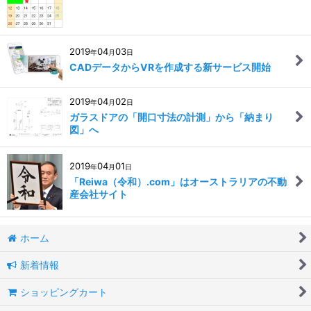
2019
04
03
年
月
日
CADデータからVRを作成する新サービス開始
2019
04
02
年
月
日
ガラスドアの「開口寸法の計測」から「納まり
図」へ
2019
04
01
年
月
日
「Reiwa（令和）.com」はオーストラリアの不動
産会社サイト
ホーム
新着情報
ショッピングカート