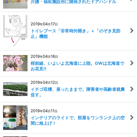
介護・福祉施設用に開発されたドアハンドル
2019
04
17
年
月
日
トイレブース「非常時外開き」＋「のぞき見防
止」機能
2019
04
16
年
月
日
桜前線、いよいよ北海道に上陸。GWは北海道で
お花見!!
2019
04
12
年
月
日
イチゴ収穫、座ったままで。障害者や高齢者就農
促す。
2019
04
11
年
月
日
インテリアのライトで、部屋をワンランク上の空
間に格上げ！