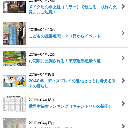
2019
04
24
年
月
日
メイク用の卓上鏡（ミラー）で起こる「収れん火
災」にご注意！
2019
04
23
年
月
日
こどもの読書週間 ２３日からイベント
2019
04
22
年
月
日
お花畑に圧倒される！東京近郊絶景６選
2019
04
19
年
月
日
2040年、ディスプレイの進化とともに考える未
来の暮らし
2019
04
18
年
月
日
世界幸福度ランキング（キャントリルの梯子）
2019
04
17
年
月
日