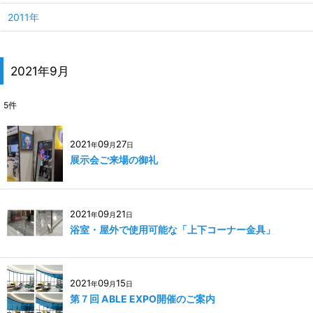
2011年
2021年9月
5
件
2021
09
27
年
月
日
展示会ご来場の御礼
2021
09
21
年
月
日
浴室・屋外で使用可能な「上下コーナー金具」
2021
09
15
年
月
日
第７回 ABLE EXPO開催のご案内