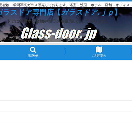
用金物・瞬間調光ガラス販売しております。浴室・洗面・ホテル・店舗・オフィス
ガラスドア専門店【
ガラスドア.ｊｐ
】
ドアに使用する金物やガラスも販売いたしております。
商品検索
ご利用案内