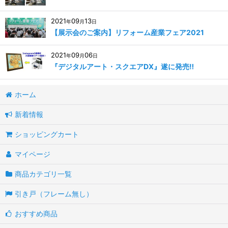
2021
09
13
年
月
日
【展示会のご案内】リフォーム産業フェア2021
2021
09
06
年
月
日
『デジタルアート・スクエアDX』遂に発売‼
ホーム
新着情報
ショッピングカート
マイページ
商品カテゴリ一覧
引き戸（フレーム無し）
おすすめ商品