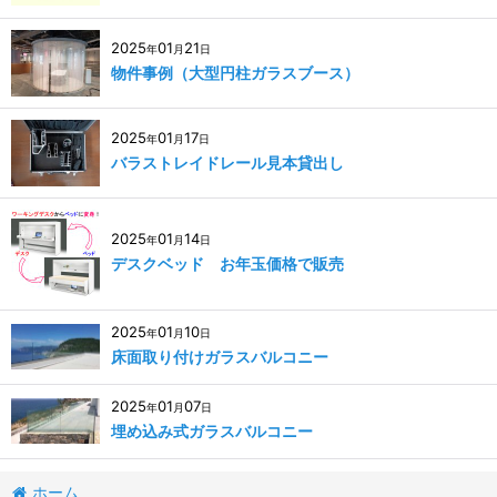
2025
01
21
年
月
日
物件事例（大型円柱ガラスブース）
2025
01
17
年
月
日
バラストレイドレール見本貸出し
2025
01
14
年
月
日
デスクベッド お年玉価格で販売
2025
01
10
年
月
日
床面取り付けガラスバルコニー
2025
01
07
年
月
日
埋め込み式ガラスバルコニー
ホーム