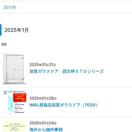
2011年
2025年1月
8
件
2025
01
31
年
月
日
浴室ガラスドア 四方枠ＳＴＤシリーズ
2025
01
28
年
月
日
INAL規格品浴室ガラスドア（7020）
2025
01
24
年
月
日
海外から物件事例