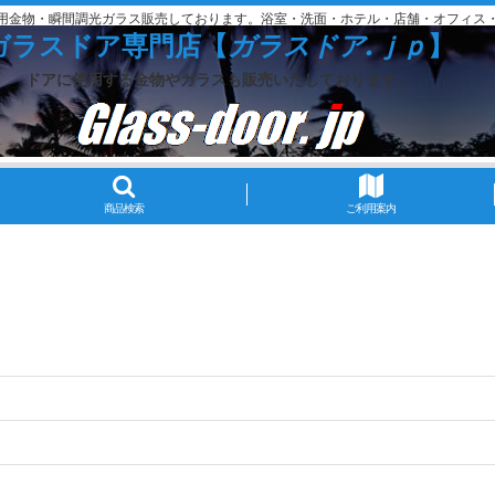
用金物・瞬間調光ガラス販売しております。浴室・洗面・ホテル・店舗・オフィス
ガラスドア専門店【
ガラスドア.ｊｐ
】
ドアに使用する金物やガラスも販売いたしております。
商品検索
ご利用案内