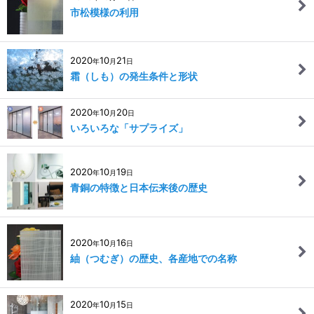
市松模様の利用
2020
10
21
年
月
日
霜（しも）の発生条件と形状
2020
10
20
年
月
日
いろいろな「サプライズ」
2020
10
19
年
月
日
青銅の特徴と日本伝来後の歴史
2020
10
16
年
月
日
紬（つむぎ）の歴史、各産地での名称
2020
10
15
年
月
日