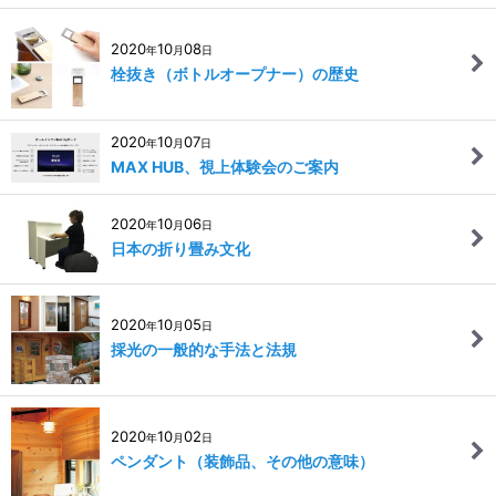
2020
10
08
年
月
日
栓抜き（ボトルオープナー）の歴史
2020
10
07
年
月
日
MAX HUB、視上体験会のご案内
2020
10
06
年
月
日
日本の折り畳み文化
2020
10
05
年
月
日
採光の一般的な手法と法規
2020
10
02
年
月
日
ペンダント（装飾品、その他の意味）