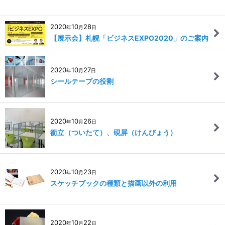
2020
10
28
年
月
日
【展示会】札幌「ビジネスEXPO2020」のご案内
2020
10
27
年
月
日
シールテープの役割
2020
10
26
年
月
日
衝立（ついたて）、硯屏（けんびょう）
2020
10
23
年
月
日
スケッチブックの種類と描画以外の利用
2020
10
22
年
月
日