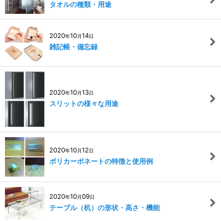
タオルの種類・用途
2020
10
14
年
月
日
雑記帳・備忘録
2020
10
13
年
月
日
スリットの様々な用途
2020
10
12
年
月
日
ポリカーボネートの特徴と使用例
2020
10
09
年
月
日
テーブル（机）の形状・高さ・機能