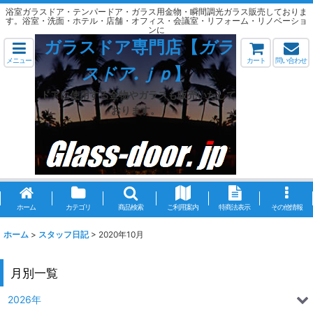
浴室ガラスドア・テンパードア・ガラス用金物・瞬間調光ガラス販売しておりま
す。浴室・洗面・ホテル・店舗・オフィス・会議室・リフォーム・リノベーショ
ンに
ガラスドア専門店【
ガラ
メニュー
カート
問い合わせ
スドア.ｊｐ
】
ドアに使用する金物やガラスも販売いたして
おります。
ホーム
カテゴリ
商品検索
ご利用案内
特商法表示
その他情報
ホーム
>
スタッフ日記
>
2020年10月
月別一覧
2026年