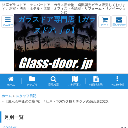
浴室ガラスドア・テンパードア・ガラス用金物・瞬間調光ガラス販売しておりま
す。浴室・洗面・ホテル・店舗・オフィス・会議室・リフォーム・リノベーショ
ンに
ガラスドア専門店【
ガラ
メニュー
カート
問い合わせ
スドア.ｊｐ
】
ドアに使用する金物やガラスも販売いたして
おります。
ホーム
カテゴリ
商品検索
ご利用案内
特商法表示
その他情報
ホーム
>
スタッフ日記
>
【展示会中止のご案内】「江戸・TOKYO 技とテクノの融合展2020」
月別一覧
2026年