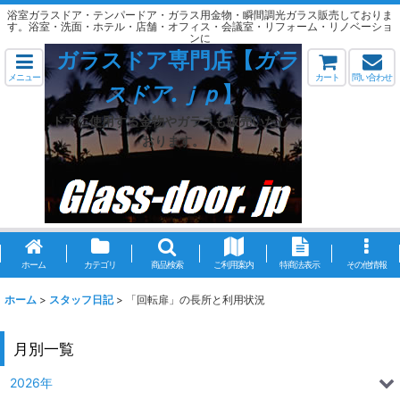
浴室ガラスドア・テンパードア・ガラス用金物・瞬間調光ガラス販売しておりま
す。浴室・洗面・ホテル・店舗・オフィス・会議室・リフォーム・リノベーショ
ンに
ガラスドア専門店【
ガラ
メニュー
カート
問い合わせ
スドア.ｊｐ
】
ドアに使用する金物やガラスも販売いたして
おります。
ホーム
カテゴリ
商品検索
ご利用案内
特商法表示
その他情報
ホーム
>
スタッフ日記
>
「回転扉」の長所と利用状況
月別一覧
2026年