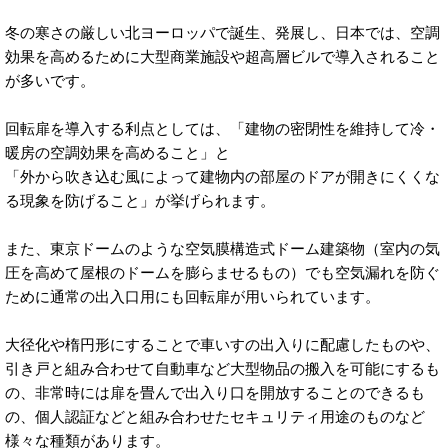
冬の寒さの厳しい北ヨーロッパで誕生、発展し、日本では、空調
効果を高めるために大型商業施設や超高層ビルで導入されること
が多いです。
回転扉を導入する利点としては、「建物の密閉性を維持して冷・
暖房の空調効果を高めること」と
「外から吹き込む風によって建物内の部屋のドアが開きにくくな
る現象を防げること」が挙げられます。
また、東京ドームのような空気膜構造式ドーム建築物（室内の気
圧を高めて屋根のドームを膨らませるもの）でも空気漏れを防ぐ
ために通常の出入口用にも回転扉が用いられています。
大径化や楕円形にすることで車いすの出入りに配慮したものや、
引き戸と組み合わせて自動車など大型物品の搬入を可能にするも
の、非常時には扉を畳んで出入り口を開放することのできるも
の、個人認証などと組み合わせたセキュリティ用途のものなど
様々な種類があります。