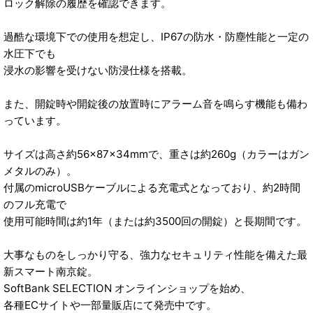
ロック解除の履歴を確認できます。
過酷な環境下での使用を想定し、IP67の防水・防塵性能と一定の
水圧下でも
浸水の影響を受けない防浸仕様を搭載。
また、開錠時や開錠後の放置時にアラーム音を鳴らす機能も備わ
っています。
サイズは高さ約56×87×34mmで、重さは約260g（カラーはガン
メタルのみ）。
付属のmicroUSBケーブルによる充電式となっており、約2時間
のフル充電で
使用可能時間は約1年（または約3500回の開錠）と長期間です。
大事なものをしっかり守る、強力なセキュリティ性能を備えた最
新スマート南京錠。
SoftBank SELECTION オンラインショップを始め、
各種ECサイトや一部量販店にて発売中です。