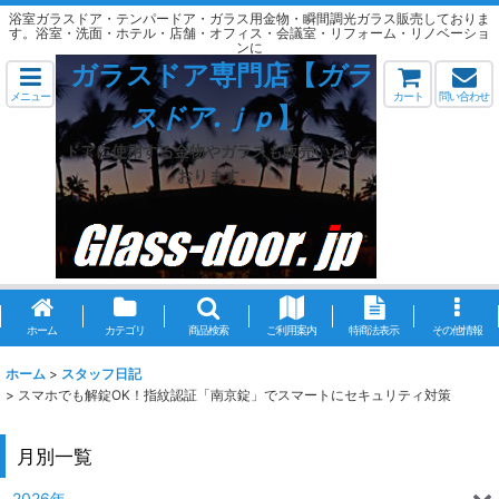
浴室ガラスドア・テンパードア・ガラス用金物・瞬間調光ガラス販売しておりま
す。浴室・洗面・ホテル・店舗・オフィス・会議室・リフォーム・リノベーショ
ンに
ガラスドア専門店【
ガラ
メニュー
カート
問い合わせ
スドア.ｊｐ
】
ドアに使用する金物やガラスも販売いたして
おります。
ホーム
カテゴリ
商品検索
ご利用案内
特商法表示
その他情報
ホーム
>
スタッフ日記
>
スマホでも解錠OK！指紋認証「南京錠」でスマートにセキュリティ対策
月別一覧
2026年