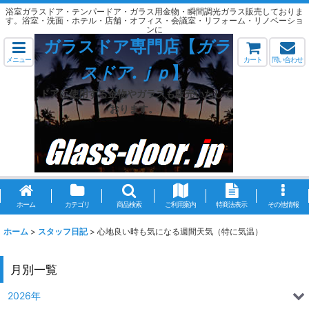
浴室ガラスドア・テンパードア・ガラス用金物・瞬間調光ガラス販売しておりま
す。浴室・洗面・ホテル・店舗・オフィス・会議室・リフォーム・リノベーショ
ンに
ガラスドア専門店【
ガラ
メニュー
カート
問い合わせ
スドア.ｊｐ
】
ドアに使用する金物やガラスも販売いたして
おります。
ホーム
カテゴリ
商品検索
ご利用案内
特商法表示
その他情報
ホーム
>
スタッフ日記
>
心地良い時も気になる週間天気（特に気温）
月別一覧
2026年