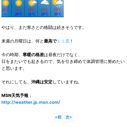
やはり、まだ寒さとの格闘は続きそうです。
来週の月曜日は、何と
最高で
１１度
！
今の時期、
寒暖の格差
は昼夜だけでなく、
日をまたいでも起きるので、気を引き締めて体調管理に努めたい
と思います。
それにしても、
沖縄は安定
していますね。
MSN天気予報
；
http://weather.jp.msn.com/
«
前
次
»