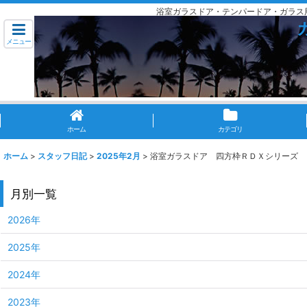
浴室ガラスドア・テンパードア・ガラス
メニュー
ホーム
カテゴリ
ホーム
>
スタッフ日記
>
2025年2月
>
浴室ガラスドア 四方枠ＲＤＸシリーズ
月別一覧
2026年
2025年
2024年
2023年