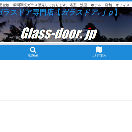
用金物・瞬間調光ガラス販売しております。浴室・洗面・ホテル・店舗・オフィス
ガラスドア専門店【
ガラスドア.ｊｐ
】
ドアに使用する金物やガラスも販売いたしております。
商品検索
ご利用案内