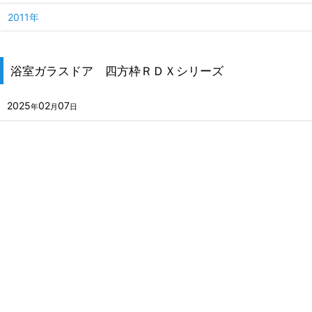
2011年
浴室ガラスドア 四方枠ＲＤＸシリーズ
2025
02
07
年
月
日