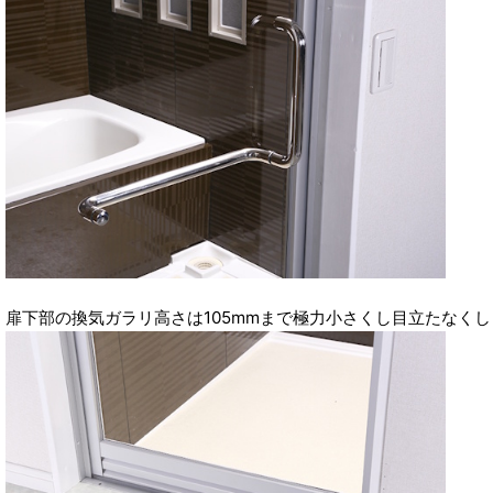
扉下部の換気ガラリ高さは105mmまで極力小さくし目立たなく