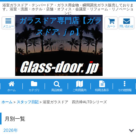
浴室ガラスドア・テンパードア・ガラス用金物・瞬間調光ガラス販売しておりま
す。浴室・洗面・ホテル・店舗・オフィス・会議室・リフォーム・リノベーショ
ンに
ガラスドア専門店【
ガラ
メニュー
カート
問い合わせ
スドア.ｊｐ
】
ドアに使用する金物やガラスも販売いたして
おります。
ホーム
カテゴリ
商品検索
ご利用案内
特商法表示
その他情報
ホーム
>
スタッフ日記
>
浴室ガラスドア 四方枠ALTDシリーズ
月別一覧
2026年