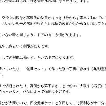
持ちが読み取られて行き先が風呂場になったりもします。
、空飛ぶ絨毯など移動先の位置がはっきり分からず素早く動いてい
、会いたい相手の居所や行きたい場所の位置が分からない場合でも
ていない時と同じようにドアの向こう側が見えます。
光年以内という制限があります。
としての機能は働かず、ただのドアになります。
着いていたり、「創世セット」で作った別の宇宙に存在する地球型
す。
リで切断されたり、高所から落下することで粉々に大破する程度に
であったりと、作品によって強度は不定です。
運びが大変なので、四次元ポケットと併用してこそ便利さが十二分