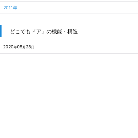
2011年
「どこでもドア」の機能・構造
2020
08
28
年
月
日