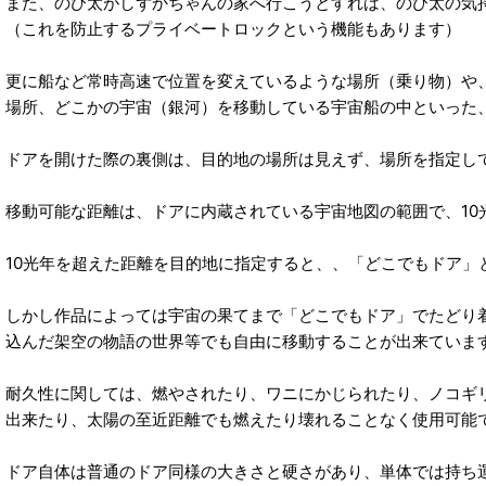
また、のび太がしずかちゃんの家へ行こうとすれば、のび太の気
（これを防止するプライベートロックという機能もあります）
更に船など常時高速で位置を変えているような場所（乗り物）や
場所、どこかの宇宙（銀河）を移動している宇宙船の中といった
ドアを開けた際の裏側は、目的地の場所は見えず、場所を指定し
移動可能な距離は、ドアに内蔵されている宇宙地図の範囲で、10
10光年を超えた距離を目的地に指定すると、、「どこでもドア」
しかし作品によっては宇宙の果てまで「どこでもドア」でたどり
込んだ架空の物語の世界等でも自由に移動することが出来ていま
耐久性に関しては、燃やされたり、ワニにかじられたり、ノコギ
出来たり、太陽の至近距離でも燃えたり壊れることなく使用可能
ドア自体は普通のドア同様の大きさと硬さがあり、単体では持ち