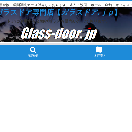
用金物・瞬間調光ガラス販売しております。浴室・洗面・ホテル・店舗・オフィス
ガラスドア専門店【
ガラスドア.ｊｐ
】
ドアに使用する金物やガラスも販売いたしております。
商品検索
ご利用案内