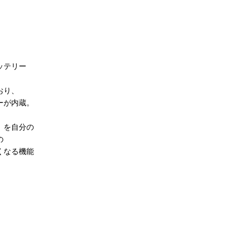
ッテリー
おり、
が内蔵。
）を自分の
の
くなる機能