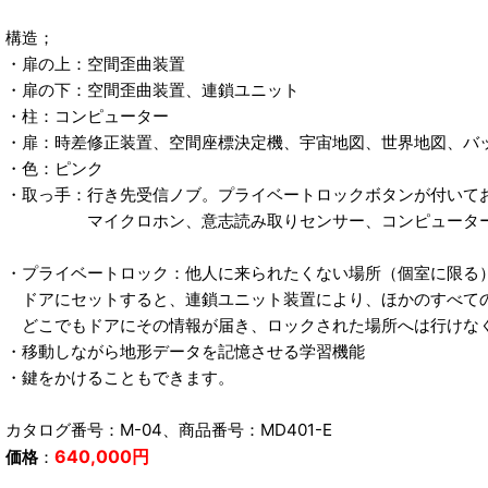
構造；
・扉の上：空間歪曲装置
・扉の下：空間歪曲装置、連鎖ユニット
・柱：コンピューター
・扉：時差修正装置、空間座標決定機、宇宙地図、世界地図、バ
・色：ピンク
・取っ手：行き先受信ノブ。プライベートロックボタンが付いて
マイクロホン、意志読み取りセンサー、コンピューター
・プライベートロック：他人に来られたくない場所（個室に限る
ドアにセットすると、連鎖ユニット装置により、ほかのすべて
どこでもドアにその情報が届き、ロックされた場所へは行けな
・移動しながら地形データを記憶させる学習機能
・鍵をかけることもできます。
カタログ番号：M-04、商品番号：MD401-E
640,000円
価格
：