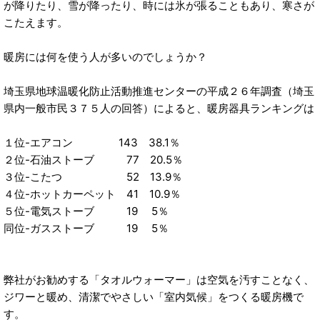
が降りたり、雪が降ったり、時には氷が張ることもあり、寒さが
こたえます。
暖房には何を使う人が多いのでしょうか？
埼玉県地球温暖化防止活動推進センターの平成２６年調査（埼玉
県内一般市民３７５人の回答）によると、暖房器具ランキングは
１位-エアコン 143 38.1％
２位-石油ストーブ 77 20.5％
３位-こたつ 52 13.9％
４位-ホットカーペット 41 10.9％
５位-電気ストーブ 19 5％
同位-ガスストーブ 19 5％
弊社がお勧めする「タオルウォーマー」は空気を汚すことなく、
ジワーと暖め、清潔でやさしい「室内気候」をつくる暖房機で
す。