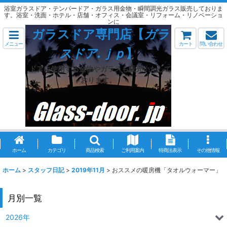
浴室ガラスドア・テンパードア・ガラス用金物・瞬間調光ガラス販売しておりま
す。浴室・洗面・ホテル・店舗・オフィス・会議室・リフォーム・リノベーショ
ンに
ガラスドア専門店【
ガラ
メニュー
カート
問い合わせ
スドア.ｊｐ
】
ドアに使用する金物やガラスも販売いたして
おります。
ホーム
カテゴリ
商品検索
ご利用案内
特商法表示
その他情報
ホーム
>
スタッフ日記
>
2019年11月
>
おススメの暖房機「タオルウォーマー」
月別一覧
2026年