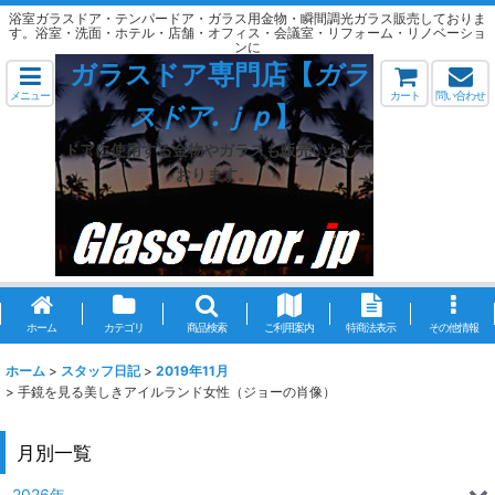
浴室ガラスドア・テンパードア・ガラス用金物・瞬間調光ガラス販売しておりま
す。浴室・洗面・ホテル・店舗・オフィス・会議室・リフォーム・リノベーショ
ンに
ガラスドア専門店【
ガラ
メニュー
カート
問い合わせ
スドア.ｊｐ
】
ドアに使用する金物やガラスも販売いたして
おります。
ホーム
カテゴリ
商品検索
ご利用案内
特商法表示
その他情報
ホーム
>
スタッフ日記
>
2019年11月
>
手鏡を見る美しきアイルランド女性（ジョーの肖像）
月別一覧
2026年