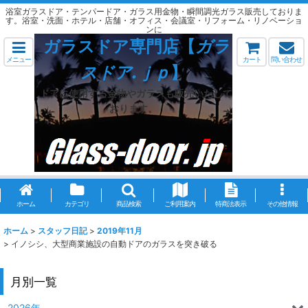
浴室ガラスドア・テンパードア・ガラス用金物・瞬間調光ガラス販売しておりま
す。浴室・洗面・ホテル・店舗・オフィス・会議室・リフォーム・リノベーショ
ンに
ガラスドア専門店【
ガラ
メニュー
カート
問い合わせ
スドア.ｊｐ
】
ドアに使用する金物やガラスも販売いたして
おります。
ホーム
カテゴリ
商品検索
ご利用案内
特商法表示
その他情報
ホーム
>
スタッフ日記
>
2019年11月
>
イノシシ、大型商業施設の自動ドアのガラスを突き破る
月別一覧
2026年