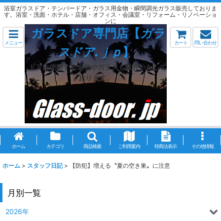
浴室ガラスドア・テンパードア・ガラス用金物・瞬間調光ガラス販売しておりま
す。浴室・洗面・ホテル・店舗・オフィス・会議室・リフォーム・リノベーショ
ンに
ガラスドア専門店【
ガラ
メニュー
カート
問い合わせ
スドア.ｊｐ
】
ドアに使用する金物やガラスも販売いたして
おります。
ホーム
カテゴリ
商品検索
ご利用案内
特商法表示
その他情報
ホーム
>
スタッフ日記
>
【防犯】増える〝夏の空き巣〟に注意
月別一覧
2026年