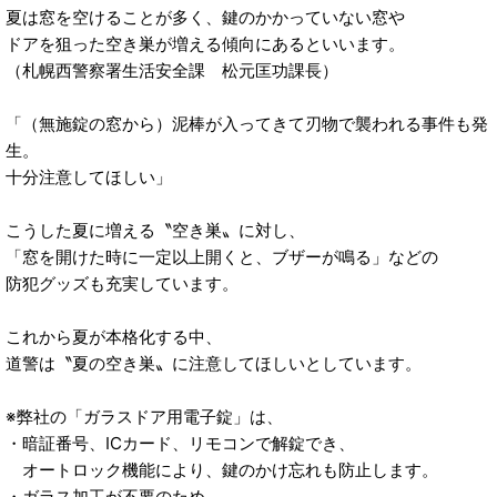
夏は窓を空けることが多く、鍵のかかっていない窓や
ドアを狙った空き巣が増える傾向にあるといいます。
（札幌西警察署生活安全課 松元匡功課長）
「（無施錠の窓から）泥棒が入ってきて刃物で襲われる事件も発
生。
十分注意してほしい」
こうした夏に増える〝空き巣〟に対し、
「窓を開けた時に一定以上開くと、ブザーが鳴る」などの
防犯グッズも充実しています。
これから夏が本格化する中、
道警は〝夏の空き巣〟に注意してほしいとしています。
※弊社の「ガラスドア用電子錠」は、
・暗証番号、ICカード、リモコンで解錠でき、
オートロック機能により、鍵のかけ忘れも防止します。
・ガラス加工が不要のため、