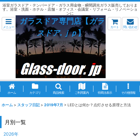
浴室ガラスドア・テンパードア・ガラス用金物・瞬間調光ガラス販売しておりま
す。浴室・洗面・ホテル・店舗・オフィス・会議室・リフォーム・リノベーショ
ンに
ガラスドア専門店【
ガラ
メニュー
カート
問い合わせ
スドア.ｊｐ
】
ドアに使用する金物やガラスも販売いたして
おります。
ホーム
カテゴリ
商品検索
ご利用案内
特商法表示
その他情報
ホーム
>
スタッフ日記
>
2019年7月
>
LEDとは何か？点灯させる原理と方法
月別一覧
2026年