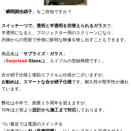
「
瞬間調光硝子
」をご存知ですか？
スイッチ一つで、透明と半透明を切替えられるガラス
で、
半透明になると、プロジェクター用のスクリーンになり、
内側からの照射で外側に鮮明な映像を映し出すこともできます。
商品名は「
サプライズ・ガラス
」
（
Surprised
Glass
は、エイブルの登録商標です）。
合せ硝子仕様と後貼りフイルム仕様がございますが、
お勧めは、スマートな合せ硝子仕様
です。耐久性や堅牢性が優れ
ています。
弊社は今年で、創業１５周年を迎えますが、
10年ほど前より
設計から施工まで対応
しております。
つい最近では電源のスイッチを
「
リモコン＋AI（音声認識）
」にしたシステムを完成させまし