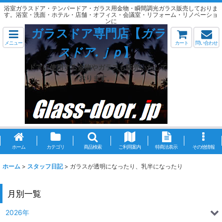
浴室ガラスドア・テンパードア・ガラス用金物・瞬間調光ガラス販売しておりま
す。浴室・洗面・ホテル・店舗・オフィス・会議室・リフォーム・リノベーショ
ンに
ガラスドア専門店【
ガラ
メニュー
カート
問い合わせ
スドア.ｊｐ
】
ドアに使用する金物やガラスも販売いたして
おります。
ホーム
カテゴリ
商品検索
ご利用案内
特商法表示
その他情報
ホーム
>
スタッフ日記
>
ガラスが透明になったり、乳半になったり
月別一覧
2026年