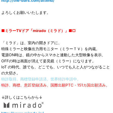
http://the-bars.com/attend/
よろしくお願いいたします。
■ミラーTVドア「mirado（ミラド）」■□
「ミラド」は、室内の開きドアに、
特殊ミラーと映像出力用モニター（ミラーＴＶ）を内蔵。
電源ON時は、鏡の中からスマホと連動した大型映像を表示、
OFFの時は画面が消えて姿見鏡（ミラー）になります。
IoT の時代、誰でも、どこでも、いつでも人と人がつながること
の大切さ。
特許取得、商標登録申請済。世界特許申請中。
特許、商標、意匠登録済み、国際出願PTC・151カ国出願済み。
↓詳しくはこちらから↓