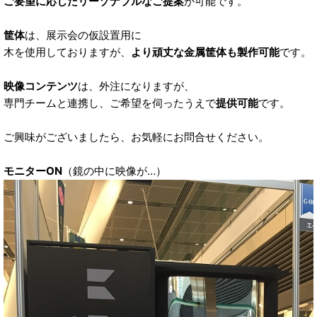
ご要望に応じたリーゾナブルなご提案
が可能です。
筐体
は、展示会の仮設置用に
木を使用しておりますが、
より頑丈な金属筐体も製作可能
です。
映像コンテンツ
は、外注になりますが、
専門チームと連携し、ご希望を伺ったうえで
提供可能
です。
ご興味がございましたら、お気軽にお問合せください。
モニターON
（鏡の中に映像が…）