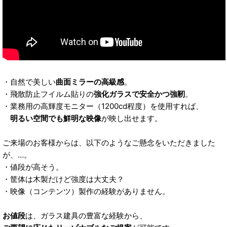
・自然で美しい
曲面ミラーの高級感
。
・飛散防止フイルム貼りの
強化ガラスで安全かつ強靭
。
・業務用の高輝度モニター（1200cd程度）を使用すれば、
明るい空間でも鮮明な映像
が映し出せます。
ご来場のお客様からは、以下のようなご懸念をいただきました
が、…。
・値段が高そう。
・筐体は木製だけど強度は大丈夫？
・映像（コンテンツ）製作の経験がありません。
お値段
は、ガラス建具の豊富な経験から、