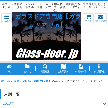
浴室ガラスドア・テンパードア・ガラス用金物・瞬間調光ガラス販売しておりま
す。浴室・洗面・ホテル・店舗・オフィス・会議室・リフォーム・リノベーショ
ンに
ガラスドア専門店【
ガラ
メニュー
カート
問い合わせ
スドア.ｊｐ
】
ドアに使用する金物やガラスも販売いたして
おります。
ホーム
カテゴリ
商品検索
ご利用案内
特商法表示
その他情報
ホーム
>
スタッフ日記
>
2017年7月
>
Webショップ mirado（ミラド） 開店！
月別一覧
2026年