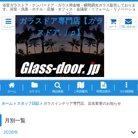
浴室ガラスドア・テンパードア・ガラス用金物・瞬間調光ガラス販売しておりま
す。浴室・洗面・ホテル・店舗・オフィス・会議室・リフォーム・リノベーショ
ンに
ガラスドア専門店【
ガラ
メニュー
カート
問い合わせ
スドア.ｊｐ
】
ドアに使用する金物やガラスも販売いたして
おります。
ホーム
カテゴリ
商品検索
ご利用案内
特商法表示
その他情報
ホーム
>
スタッフ日記
>
ガラスインテリア専門店、店名変更のお知らせ
月別一覧
2026年