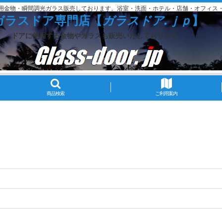
用金物・瞬間調光ガラス販売しております。浴室・洗面・ホテル・店舗・オフィス
ガラスドア専門店【
ガラスドア.ｊｐ
】
ドアに使用する金物やガラスも販売いたしております。
商品検索
ご利用案内