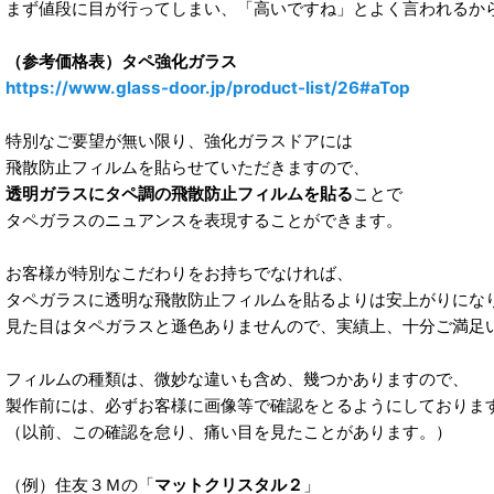
まず値段に目が行ってしまい、「高いですね」とよく言われるか
（参考価格表）タペ強化ガラス
https://www.glass-door.jp/product-list/26#aTop
特別なご要望が無い限り、強化ガラスドアには
飛散防止フィルムを貼らせていただきますので、
透明ガラスにタペ調の飛散防止フィルムを貼る
ことで
タペガラスのニュアンスを表現することができます。
お客様が特別なこだわりをお持ちでなければ、
タペガラスに透明な飛散防止フィルムを貼るよりは安上がりにな
見た目はタペガラスと遜色ありませんので、実績上、十分ご満足
フィルムの種類は、微妙な違いも含め、幾つかありますので、
製作前には、必ずお客様に画像等で確認をとるようにしておりま
（以前、この確認を怠り、痛い目を見たことがあります。）
（例）住友３Ｍの「
マットクリスタル２
」