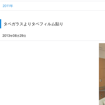
2011年
タペガラスよりタペフィルム貼り
2013
08
29
年
月
日