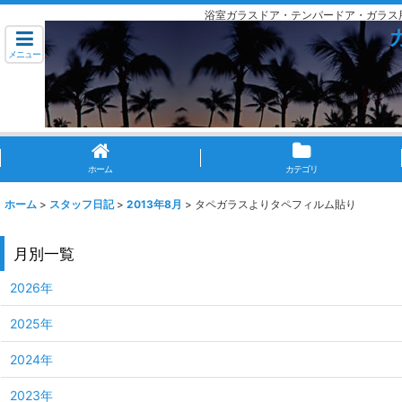
浴室ガラスドア・テンパードア・ガラス
メニュー
ホーム
カテゴリ
ホーム
>
スタッフ日記
>
2013年8月
>
タペガラスよりタペフィルム貼り
月別一覧
2026年
2025年
2024年
2023年