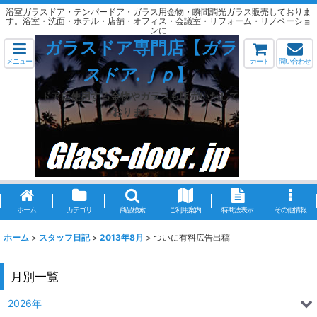
浴室ガラスドア・テンパードア・ガラス用金物・瞬間調光ガラス販売しておりま
す。浴室・洗面・ホテル・店舗・オフィス・会議室・リフォーム・リノベーショ
ンに
ガラスドア専門店【
ガラ
メニュー
カート
問い合わせ
スドア.ｊｐ
】
ドアに使用する金物やガラスも販売いたして
おります。
ホーム
カテゴリ
商品検索
ご利用案内
特商法表示
その他情報
ホーム
>
スタッフ日記
>
2013年8月
>
ついに有料広告出稿
月別一覧
2026年