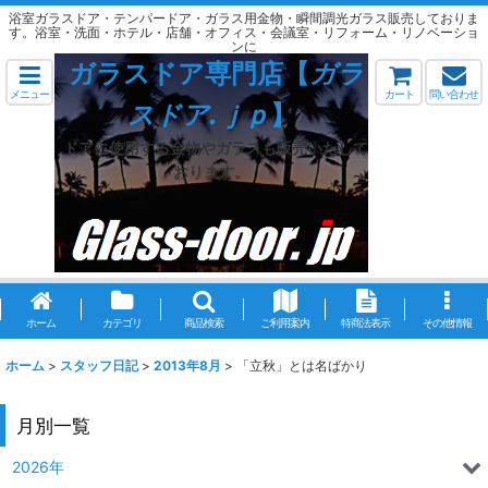
浴室ガラスドア・テンパードア・ガラス用金物・瞬間調光ガラス販売しておりま
す。浴室・洗面・ホテル・店舗・オフィス・会議室・リフォーム・リノベーショ
ンに
ガラスドア専門店【
ガラ
メニュー
カート
問い合わせ
スドア.ｊｐ
】
ドアに使用する金物やガラスも販売いたして
おります。
ホーム
カテゴリ
商品検索
ご利用案内
特商法表示
その他情報
ホーム
>
スタッフ日記
>
2013年8月
>
「立秋」とは名ばかり
月別一覧
2026年