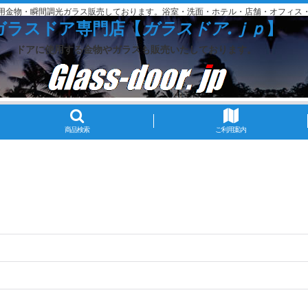
用金物・瞬間調光ガラス販売しております。浴室・洗面・ホテル・店舗・オフィス
ガラスドア専門店【
ガラスドア.ｊｐ
】
ドアに使用する金物やガラスも販売いたしております。
商品検索
ご利用案内