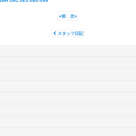
%E4%BA%8C%E5%80%99
«
前
次
»
スタッフ日記