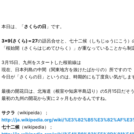
本日は、「
さくらの日
」です。
3×9(さくら)＝27
の語呂合せと、七十二候（しちじゅうにこう）
「桜始開（さくらはじめてひらく）」が重なっていることから制
3月15日、九州をスタートした桜前線は
現在、日本列島の中間（関東地方を抜けたばかりの）所ですので
今日が「さくらの日」というのは、時期的にも丁度良い気がしま
最後の開花日は、北海道（根室や知床半島辺り）の5月15日だそ
最初の九州の開花から実に２ヶ月もかかるんですね。
サクラ
（wikipeida）；
http://ja.wikipedia.org/wiki/%E3%82%B5%E3%82%AF%E
七十二候
（wikipedia）；