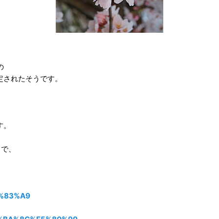
の
定されたそうです。
す。
うで、
3%83%A9