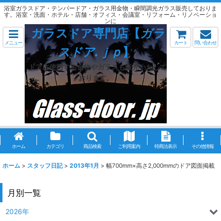
浴室ガラスドア・テンパードア・ガラス用金物・瞬間調光ガラス販売しておりま
す。浴室・洗面・ホテル・店舗・オフィス・会議室・リフォーム・リノベーショ
ンに
ガラスドア専門店【
ガラ
メニュー
カート
問い合わせ
スドア.ｊｐ
】
ドアに使用する金物やガラスも販売いたして
おります。
ホーム
カテゴリ
商品検索
ご利用案内
特商法表示
その他情報
ホーム
>
スタッフ日記
>
2013年1月
>
幅700mm×高さ2,000mmのドア図面掲載
月別一覧
2026年