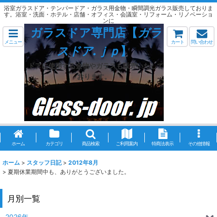
浴室ガラスドア・テンパードア・ガラス用金物・瞬間調光ガラス販売しておりま
す。浴室・洗面・ホテル・店舗・オフィス・会議室・リフォーム・リノベーショ
ンに
ガラスドア専門店【
ガラ
メニュー
カート
問い合わせ
スドア.ｊｐ
】
ドアに使用する金物やガラスも販売いたして
おります。
ホーム
カテゴリ
商品検索
ご利用案内
特商法表示
その他情報
ホーム
>
スタッフ日記
>
2012年8月
>
夏期休業期間中も、ありがとうございました。
月別一覧
2026年