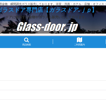
用金物・瞬間調光ガラス販売しております。浴室・洗面・ホテル・店舗・オフィス
ガラスドア専門店【
ガラスドア.ｊｐ
】
ドアに使用する金物やガラスも販売いたしております。
商品検索
ご利用案内