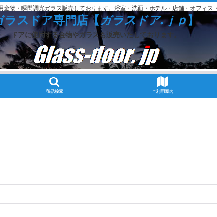
用金物・瞬間調光ガラス販売しております。浴室・洗面・ホテル・店舗・オフィス
ガラスドア専門店【
ガラスドア.ｊｐ
】
ドアに使用する金物やガラスも販売いたしております。
商品検索
ご利用案内