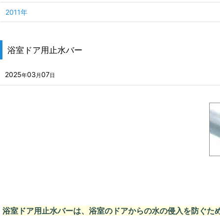
2011年
浴室ドア用止水バー
2025
03
07
年
月
日
浴室ドア用止水バーは、浴室のドアからの水の侵入を防ぐた