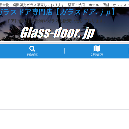
用金物・瞬間調光ガラス販売しております。浴室・洗面・ホテル・店舗・オフィス
ガラスドア専門店【
ガラスドア.ｊｐ
】
ドアに使用する金物やガラスも販売いたしております。
商品検索
ご利用案内