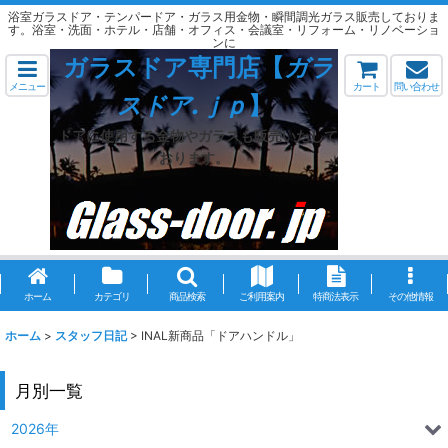
浴室ガラスドア・テンパードア・ガラス用金物・瞬間調光ガラス販売しておりま
す。浴室・洗面・ホテル・店舗・オフィス・会議室・リフォーム・リノベーショ
ンに
ガラスドア専門店【
ガラ
メニュー
カート
問い合わせ
スドア.ｊｐ
】
ドアに使用する金物やガラスも販売いたして
おります。
ホーム
カテゴリ
商品検索
ご利用案内
特商法表示
その他情報
ホーム
>
スタッフ日記
>
INAL新商品「ドアハンドル」
月別一覧
2026年