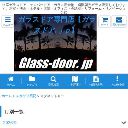
浴室ガラスドア・テンパードア・ガラス用金物・瞬間調光ガラス販売しておりま
す。浴室・洗面・ホテル・店舗・オフィス・会議室・リフォーム・リノベーショ
ンに
ガラスドア専門店【
ガラ
メニュー
カート
問い合わせ
スドア.ｊｐ
】
ドアに使用する金物やガラスも販売いたして
おります。
ホーム
カテゴリ
商品検索
ご利用案内
特商法表示
その他情報
ホーム
>
スタッフ日記
>
マグネットキー
月別一覧
2026年