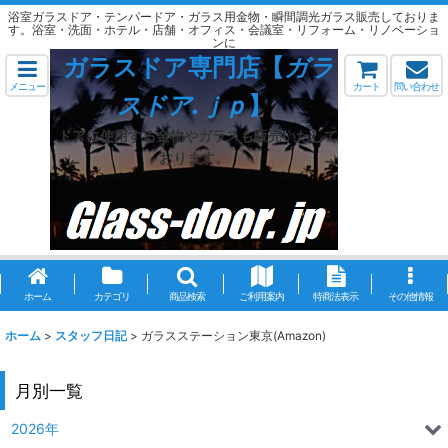
浴室ガラスドア・テンパードア・ガラス用金物・瞬間調光ガラス販売しておりま
す。浴室・洗面・ホテル・店舗・オフィス・会議室・リフォーム・リノベーショ
ンに
ガラスドア専門店【
ガラ
メニュー
カート
問い合わせ
スドア.ｊｐ
】
ドアに使用する金物やガラスも販売いたして
おります。
ホーム
カテゴリ
商品検索
ご利用案内
特商法表示
その他情報
ホーム
>
スタッフ日記
>
ガラスステーション東京(Amazon)
月別一覧
2026年