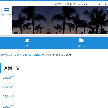
浴室ガラスドア・テンパードア・ガラス
メニュー
ホーム
カテゴリ
ホーム
>
スタッフ日記
>
2023年3月
>
目黒川の桜(2)
月別一覧
2026年
2025年
2024年
2023年