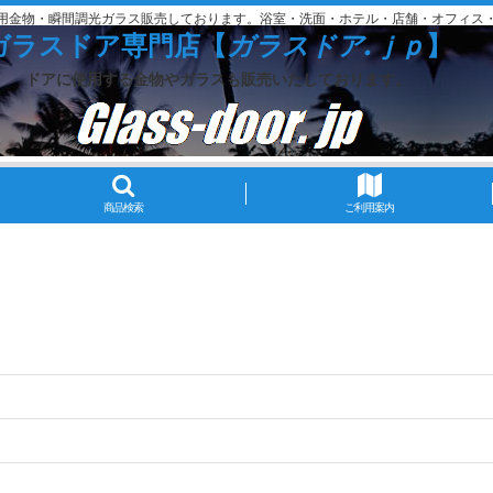
用金物・瞬間調光ガラス販売しております。浴室・洗面・ホテル・店舗・オフィス
ガラスドア専門店【
ガラスドア.ｊｐ
】
ドアに使用する金物やガラスも販売いたしております。
商品検索
ご利用案内