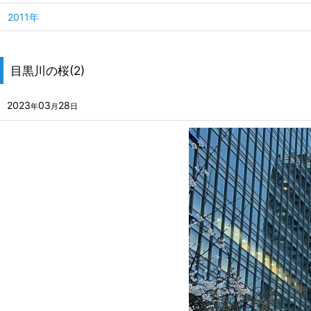
2011年
目黒川の桜(2)
2023
03
28
年
月
日