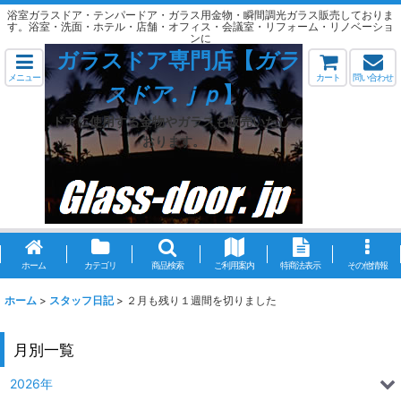
浴室ガラスドア・テンパードア・ガラス用金物・瞬間調光ガラス販売しておりま
す。浴室・洗面・ホテル・店舗・オフィス・会議室・リフォーム・リノベーショ
ンに
ガラスドア専門店【
ガラ
メニュー
カート
問い合わせ
スドア.ｊｐ
】
ドアに使用する金物やガラスも販売いたして
おります。
ホーム
カテゴリ
商品検索
ご利用案内
特商法表示
その他情報
ホーム
>
スタッフ日記
>
２月も残り１週間を切りました
月別一覧
2026年