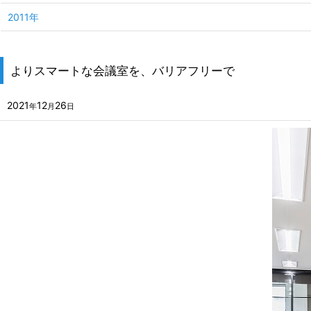
2011年
よりスマートな会議室を、バリアフリーで
2021
12
26
年
月
日