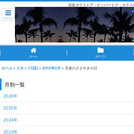
浴室ガラスドア・テンパードア・ガラス
メニュー
ホーム
カテゴリ
ホーム
>
スタッフ日記
>
2012年2月
>
天使のささやきの日
月別一覧
2026年
2025年
2024年
2023年