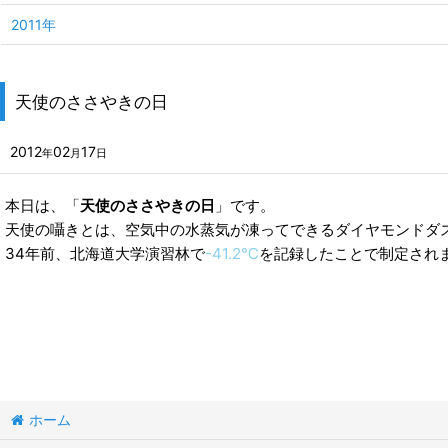
2011年
天使のささやきの日
2012
02
17
年
月
日
本日は、「
天使のささやきの日
」です。
天使の囁きとは、空気中の水蒸気が凍ってできるダイヤモンドダ
34年前、北海道大学演習林で
-41.2℃
を記録したことで制定され
ホーム