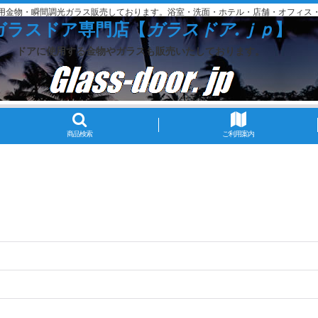
用金物・瞬間調光ガラス販売しております。浴室・洗面・ホテル・店舗・オフィス
ガラスドア専門店【
ガラスドア.ｊｐ
】
ドアに使用する金物やガラスも販売いたしております。
商品検索
ご利用案内