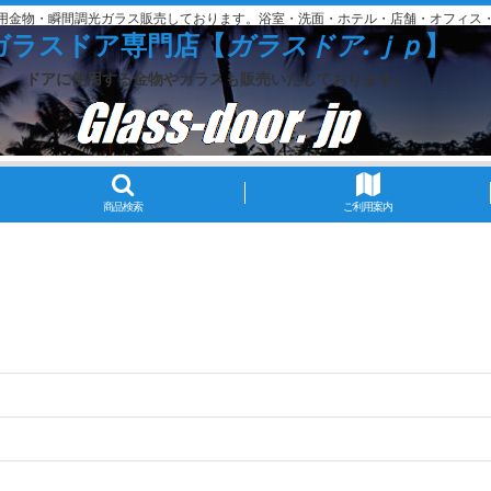
用金物・瞬間調光ガラス販売しております。浴室・洗面・ホテル・店舗・オフィス
ガラスドア専門店【
ガラスドア.ｊｐ
】
ドアに使用する金物やガラスも販売いたしております。
商品検索
ご利用案内