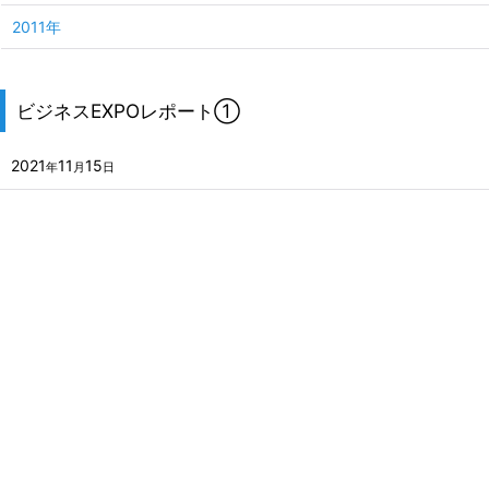
2011年
ビジネスEXPOレポート①
2021
11
15
年
月
日