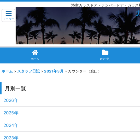
浴室ガラスドア・テンパードア・ガラス
メニュー
ホーム
カテゴリ
ホーム
>
スタッフ日記
>
2021年3月
>
カウンター（窓口）
月別一覧
2026年
2025年
2024年
2023年