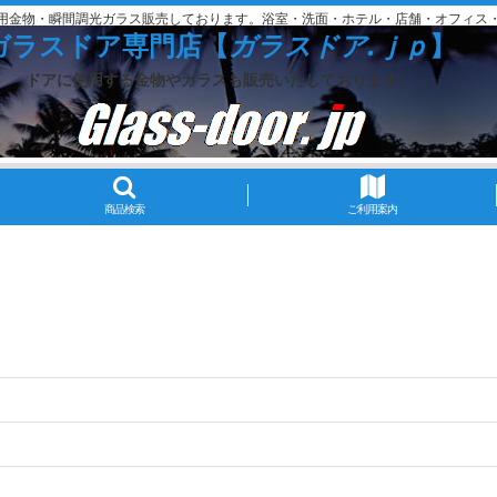
用金物・瞬間調光ガラス販売しております。浴室・洗面・ホテル・店舗・オフィス
ガラスドア専門店【
ガラスドア.ｊｐ
】
ドアに使用する金物やガラスも販売いたしております。
商品検索
ご利用案内