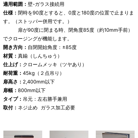
適用範囲：
壁-ガラス接続用
仕様：
閉時を90度とすると、0度と180度の位置で止まりま
す。（ストッパー併用です。）
扉が90度に閉まる時、閉角度85度（約10mm手前）
でクロージングが機能します。
開き方向：
自閉開始角度：±85度
材質：
真鍮（しんちゅう）
仕上げ：
クロームメッキ（ツヤあり）
耐荷重：
45kg（２点吊り）
扉高さ：
2,400mm以下
扉幅：
800mm以下
タイプ：
吊元：左右勝手兼用
取付：
ネジ止め ガラス加工必要