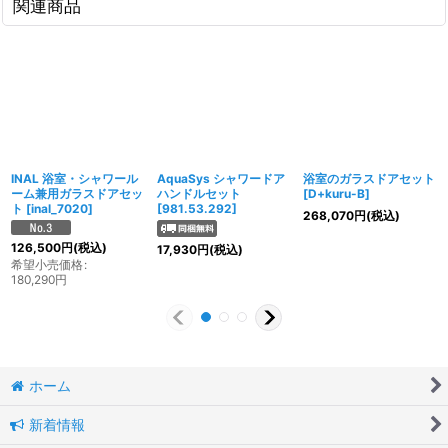
関連商品
INAL 浴室・シャワール
AquaSys シャワードア
浴室のガラスドアセット
ーム兼用ガラスドアセッ
ハンドルセット
[
D+kuru-B
]
ト
[
inal_7020
]
[
981.53.292
]
268,070
円
(税込)
126,500
円
(税込)
17,930
円
(税込)
希望小売価格
:
180,290
円
ホーム
新着情報