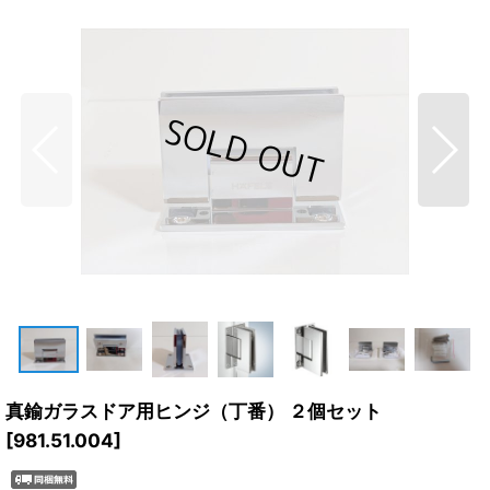
真鍮ガラスドア用ヒンジ（丁番） ２個セット
[
981.51.004
]