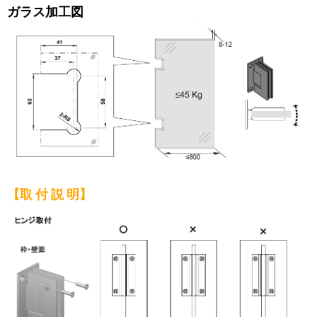
ガラス加工図
【取 付 説 明】