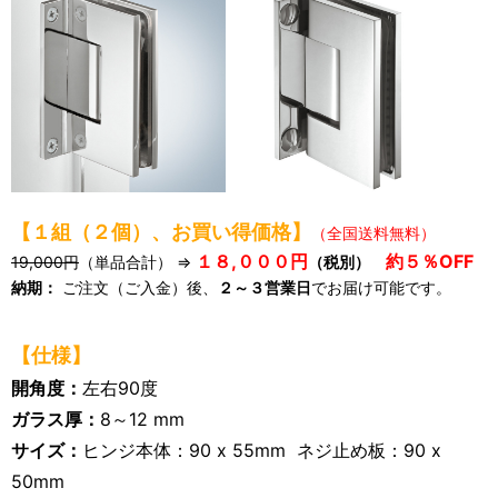
【１組（２個）、お買い得価格】
（全国送料無料）
１８,０００円
約５％OFF
19,000円
（単品合計） ⇒
（税別）
納期：
ご注文（ご入金）後、
２～３営業日
でお届け可能です。
【仕様】
開角度：
左右90度
ガラス厚：
8～12 mm
サイズ：
ヒンジ本体：90 x 55mm ネジ止め板：90 x
50mm