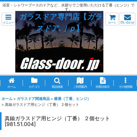
浴室・シャワーブースのドアなど、水廻りでご使用いただける丁番（ヒンジ）で
す。
ガラスドア専門店【
ガラ
メニュー
カート
問い合わせ
スドア.ｊｐ
】
ドアに使用する金物やガラスも販売いたして
おります。
ホーム
カテゴリ
商品検索
ご利用案内
特商法表示
その他情報
ホーム
>
ガラスドア関連商品
>
蝶番（丁番、ヒンジ）
>
真鍮ガラスドア用ヒンジ（丁番） ２個セット
真鍮ガラスドア用ヒンジ（丁番） ２個セット
[
981.51.004
]