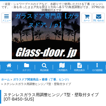
・浴室・シャワーブースのドアなど、水廻りでご使用いただける丁番（ヒンジ）
です。 ・扉を吊ったまま戸先を閉まり方向へ各５°の角度調整ができ、35°時の自
閉機能付きです。
ガラスドア専門店【
ガラ
メニュー
カート
問い合わせ
スドア.ｊｐ
】
ドアに使用する金物やガラスも販売いたして
おります。
ホーム
カテゴリ
商品検索
ご利用案内
特商法表示
その他情報
ホーム
>
ガラスドア関連商品
>
蝶番（丁番、ヒンジ）
>
ステンレスガラス用調整ヒンジ／T型・壁取付タイプ
ステンレスガラス用調整ヒンジ／T型・壁取付タイプ
[
OT-B450-SUS
]