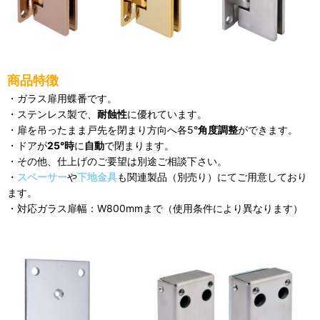
商品特徴
・ガラス扉用蝶番です。
・ステンレス製で、
耐蝕性
に優れています。
・扉を吊ったまま戸先を閉まり方向へ各5°
角度調整
ができます。
・ドアが
25°時
に
自動
で閉まります。
・その他、仕上げのご要望は別途ご相談下さい。
・
スペーサー
や
下地金具
も関連製品（別売り）にてご用意しており
ます。
・対応ガラス扉幅：W800mmまで（使用条件により異なります）