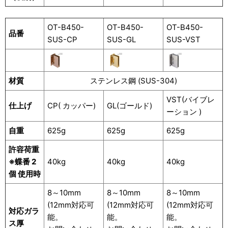
OT-B450-
OT-B450-
OT-B450-
品番
SUS-CP
SUS-GL
SUS-VST
材質
ステンレス鋼 (SUS-304)
VST(バイブレ
仕上げ
CP( カッパー)
GL(ゴールド)
ーション )
自重
625g
625g
625g
許容荷重
※蝶番 2
40kg
40kg
40kg
個 使用時
8～10mm
8～10mm
8～10mm
(12mm対応可
(12mm対応可
(12mm対応可
対応ガラ
能。
能。
能。
ス厚