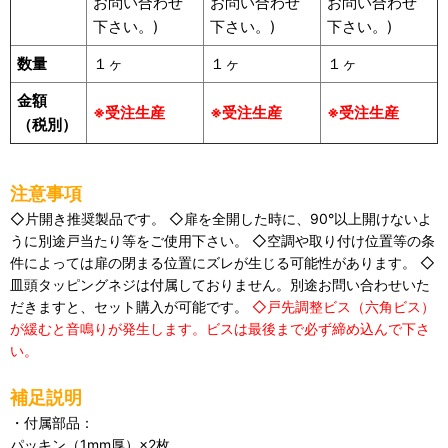
お問い合わせ
お問い合わせ
お問い合わせ
下さい。)
下さい。)
下さい。)
数量
１ヶ
１ヶ
１ヶ
金額
※受注生産
※受注生産
※受注生産
（税別）
注意事項
◇片開き推奨製品です。 ◇扉を全開した時に、90°以上開けないよ
うに別途戸当たり等をご使用下さい。 ◇空調や取り付け位置等の条
件によっては扉の閉まる位置にズレが生じる可能性があります。 ◇
皿頭タッピングネジは付属しておりません。別途お問い合わせいた
だきますと、セット購入が可能です。
◇戸先調整ビス（六角ビス）
が緩むと音鳴りが発生します。ビスは最後まで必ず締め込んで下さ
い。
補足説明
・付属部品：
パッキン（1mm厚）×2枚、