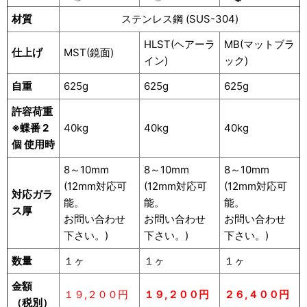
材質
ステンレス鋼 (SUS-304)
HLST(ヘアーラ
MB(マットブラ
仕上げ
MST(鏡面)
イン)
ック)
自重
625g
625g
625g
許容荷重
※蝶番 2
40kg
40kg
40kg
個 使用時
8～10mm
8～10mm
8～10mm
(12mm対応可
(12mm対応可
(12mm対応可
対応ガラ
能。
能。
能。
ス厚
お問い合わせ
お問い合わせ
お問い合わせ
下さい。)
下さい。)
下さい。)
数量
１ヶ
１ヶ
１ヶ
金額
１９,２００円
１９,２００円
２６,４００円
（税別）