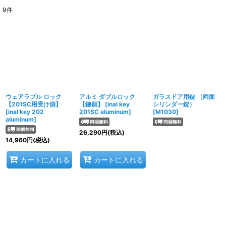
9
件
表示数
:
並び順
:
絞り込む
ウェアラブル ロック
アルミ ダブルロック
ガラスドア用錠 （両面
【201SC用受け側】
【鍵側】
[
inal key
シリンダー錠）
[
inal key 202
201SC aluminum
]
[
M1030
]
aluminum
]
26,290
円
(税込)
14,960
円
(税込)
カートに入れる
カートに入れる