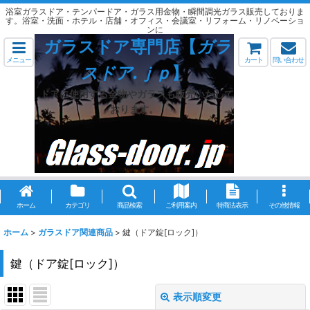
浴室ガラスドア・テンパードア・ガラス用金物・瞬間調光ガラス販売しておりま
す。浴室・洗面・ホテル・店舗・オフィス・会議室・リフォーム・リノベーショ
ンに
ガラスドア専門店【
ガラ
メニュー
カート
問い合わせ
スドア.ｊｐ
】
ドアに使用する金物やガラスも販売いたして
おります。
ホーム
カテゴリ
商品検索
ご利用案内
特商法表示
その他情報
ホーム
>
ガラスドア関連商品
>
鍵（ドア錠[ロック]）
鍵（ドア錠[ロック]）
表示順変更
閉じる