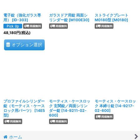
電子錠（強化ガラス専
ガラスドア用錠 両面シ
ストライクプレート
用）
[
ID-303
]
リンダー錠
[
M100E30
]
M0180型
[
M0180
]
48,180
円
(税込)
オプション選択
プロファイルシリンダー
モーティス・ケースロッ
モーティス・ケースロッ
錠（モーティス・ケース
ク 玄関錠／両面シリン
ク 本締り錠
[
14-9217-
ロック用パーツ）
[
14E5
ダー錠
[
14-9211-02-
02-600
]
型
]
600
]
ホーム